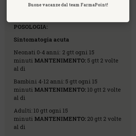
per similitudine.
Buone vacanze dal team FarmaPoint!
POSOLOGIA:
Sintomatogia acuta
Neonati 0-4 anni:
2 gtt ogni 15
minuti
MANTENIMENTO:
5 gtt 2 volte
al dì
Bambini 4-12 anni: 5 gtt ogni 15
minuti
MANTENIMENTO:
10 gtt 2 volte
al dì
Adulti: 10 gtt ogni 15
minuti
MANTENIMENTO:
20 gtt 2 volte
al dì