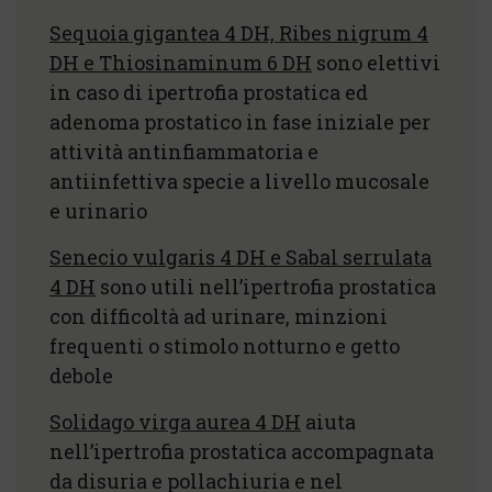
Sequoia gigantea 4 DH, Ribes nigrum 4
DH e Thiosinaminum 6 DH
sono elettivi
in caso di ipertrofia prostatica ed
adenoma prostatico in fase iniziale per
attività antinfiammatoria e
antiinfettiva specie a livello mucosale
e urinario
Senecio vulgaris 4 DH e Sabal serrulata
4 DH
sono utili nell’ipertrofia prostatica
con difficoltà ad urinare, minzioni
frequenti o stimolo notturno e getto
debole
Solidago virga aurea 4 DH
aiuta
nell’ipertrofia prostatica accompagnata
da disuria e pollachiuria e nel