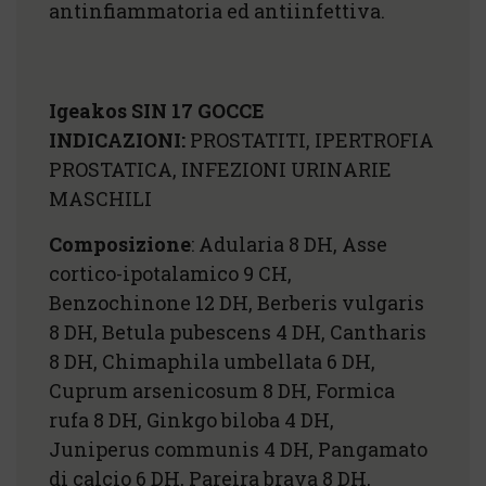
antinfiammatoria ed antiinfettiva.
Igeakos SIN 17 GOCCE
INDICAZIONI:
PROSTATITI, IPERTROFIA
PROSTATICA, INFEZIONI URINARIE
MASCHILI
Composizione
: Adularia 8 DH, Asse
cortico-ipotalamico 9 CH,
Benzochinone 12 DH, Berberis vulgaris
8 DH, Betula pubescens 4 DH, Cantharis
8 DH, Chimaphila umbellata 6 DH,
Cuprum arsenicosum 8 DH, Formica
rufa 8 DH, Ginkgo biloba 4 DH,
Juniperus communis 4 DH, Pangamato
di calcio 6 DH, Pareira brava 8 DH,