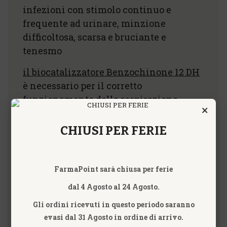
infezioni con stimolo continuo e
frequente ad urinare, minzione
difficoltosa, scarsa e bruciante e
tenesmo
il biocatalizzatore Benzochinone 12 DH
è necessario per il corretto
funzionamento della respirazione
×
cellulare ed è quindi utile in tutte le
fasi cellulari, mentre
Testosterone 7 CH
CHIUSI PER FERIE
riequilibra la funzionalità della
prostata e la produzione di testosterone
FarmaPoint sarà chiusa per ferie
i vari organoterapici “suis”, secondo i
dal 4 Agosto al 24 Agosto.
principi dell’Organoterapia Asse
corticoipotalamico 9 CH inibisce e
Gli ordini ricevuti in questo periodo saranno
Prostata 4 CH
stimola la funzionalità
evasi dal 31 Agosto in ordine di arrivo.