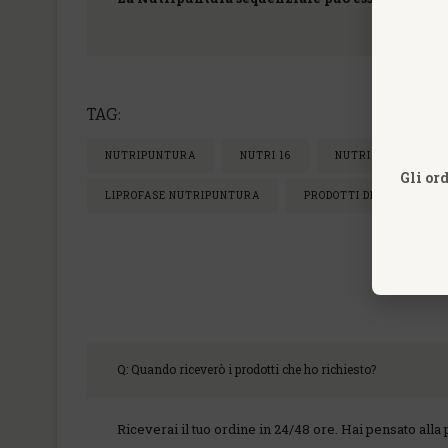
TAG:
NUTRIPUNTURA
NUTRI 16
NUTRI 02
NU
Gli or
LIPROFASE NUTRIPUNTURA
PRODOTTI DINE
DO
Q: Quando riceverò i prodotti che ho richiesto?
Riceverai il tuo ordine in 24/48 ore. Hai pensato alla 