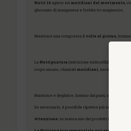
Nutri 16
agisce sui
meridiani del movimento
, o
gluconato di manganese e fosfato tri-magnesico.
Masticare una compressa
2 volte al giorno
, lontano
La
Nutripuntura
(nutrizione endocellulare) è una d
corpo umano, chiamati
meridiani
, normalmente util
ISTRU
Masticare e deglutire, lontano dai pasti, una compre
Se necessario, è possibile ripetere più serie una dopo 
Attenzione:
se manca uno dei prodotti indicati nella
La Nutripuntura sequenziale può essere consigli