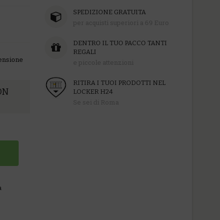
SPEDIZIONE GRATUITA
per acquisti superiori a 69 Euro
DENTRO IL TUO PACCO TANTI
REGALI
censione
e piccole attenzioni
RITIRA I TUOI PRODOTTI NEL
ON
LOCKER H24
Se sei di Roma
a