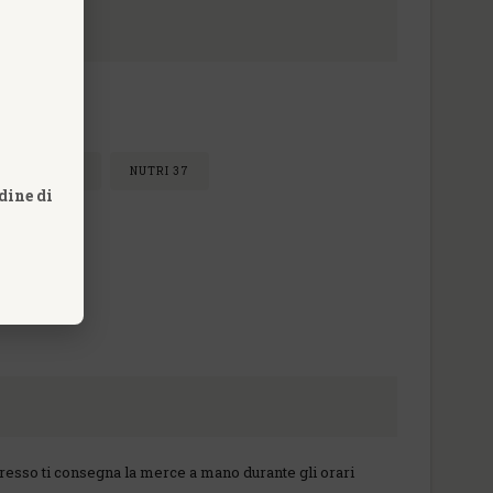
NUTRI 30
NUTRI 37
dine di
 espresso ti consegna la merce a mano durante gli orari