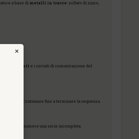
ratore a base di
metalli in tracce
: solfato di zinco,
×
ligoelementi
e i circuiti di comunicazione del
NZIALE
o seguente. Continuare fino a terminare la sequenza.
 è possibile assumere una serie incompleta.