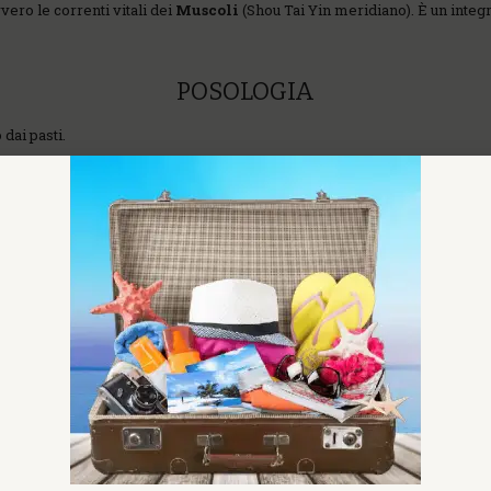
vvero le correnti vitali dei
Muscoli
(Shou Tai Yin meridiano). È un integ
POSOLOGIA
 dai pasti.
COS'È LA NUTRIPUNTURA
isciplina medica complementare nata dalle ricerche sulle relazioni tra
o
izzati in agopuntura.
ZIONI PER L'USO – NUTRIPUNTURA SEQUE
ssa del primo Nutri. Masticare subito dopo una compressa del nutriment
l'altra.
 sequenza, gli altri nutrienti non produrranno l'effetto desiderato. Non
ata solo da operatori della salute formati in Nutripuntura.