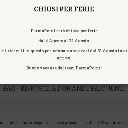
CHIUSI PER FERIE
FarmaPoint sarà chiusa per ferie
dal 4 Agosto al 24 Agosto.
TRI 03
NUTRI 08
NUTRI 10
NUTRI 18
NUTRI 27
dini ricevuti in questo periodo saranno evasi dal 31 Agosto in or
TT. CARON
arrivo.
Buone vacanze dal team FarmaPoint!
FAQ - RISPOSTE A DOMANDE FREQUENTI
possibilità di farti recapitare il pacco presso il tuo ufficio? Il corriere