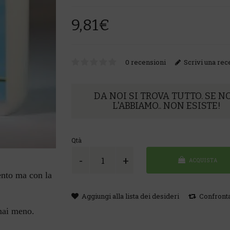
9,81€
0 recensioni
Scrivi una re
DA NOI SI TROVA TUTTO. SE N
L'ABBIAMO.. NON ESISTE!
Qtà
ACQUISTA
ento ma con la
Aggiungi alla lista dei desideri
Confront
mai meno.