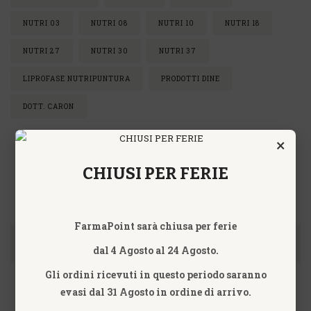
NUTRI 03
NUTRI 08
NUTRI 10
NUTRI 18
NUTRI 27
NUTRI 30
NUTRI 37
LIPROFASE NUTRIPUNTURA
PRODOTTI DINE
DOTT. CARON
×
CHIUSI PER FERIE
FAQ - RISPOSTE A DOMANDE
FREQUENTI
FarmaPoint sarà chiusa per ferie
Q: Quando riceverò i prodotti che ho richiesto?
dal 4 Agosto al 24 Agosto.
Gli ordini ricevuti in questo periodo saranno
Riceverai il tuo ordine in 24/48 ore. Hai pensato alla
evasi dal 31 Agosto in ordine di arrivo.
possibilità di farti recapitare il pacco presso il tuo ufficio?