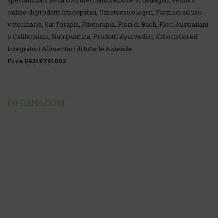
specializzata nella commercializzazione al dettaglio, vendita
online di prodotti Omeopatici, Omotossicologici, Farmaci ad uso
veterinario, Sat Terapia, Fitoterapia, Fiori di Bach, Fiori Australiani
e Californiani, Nutripuntura, Prodotti Ayurvedici, Erboristici ed
Integratori Alimentari di tutte le Aziende.
P.iva 09318791002
INFORMAZIONI