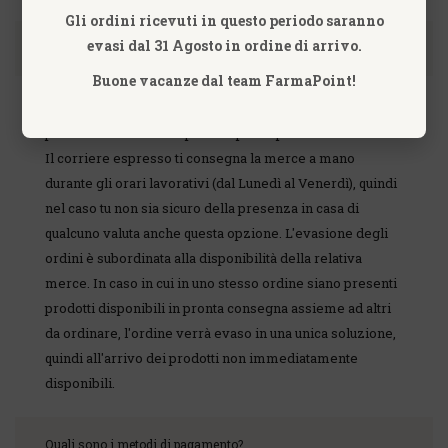
Gli ordini ricevuti in questo periodo saranno
evasi dal 31 Agosto in ordine di arrivo.
Q: Quando riceverò i prodotti che ho richiesto?
Buone vacanze dal team FarmaPoint!
Riceverai il tuo ordine in 24/48 ore. Hai pensato alla
possibilità di farti recapitare il pacco presso il tuo ufficio?
Il corriere espresso ti consegna la merce a mano
durante gli orari lavorativi (dal Lunedì al Venerdì), quindi
nel caso tu non sia sicuro della presenza in casa di
qualcuno valuta anche questa opzione. L'evasione degli
ordini è subordinata alla disponibilità della relativa
merce. In caso in cui in uno stesso ordine siano presenti
prodotti disponibili in pronta consegna assieme ad altri
da ordinare, l'ordine verrà evaso in una unica soluzione,
quindi all'arrivo dei prodotti non immediatamente
disponibili.
Quali sono i metodi di pagamento?