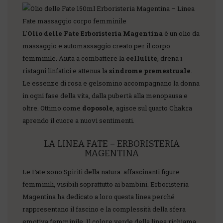
L'
Olio delle Fate Erboristeria Magentina
è un olio da
massaggio e automassaggio creato per il corpo
femminile. Aiuta a combattere la
cellulite
, drena i
ristagni linfatici e attenua la
sindrome premestruale
.
Le essenze di rosa e gelsomino accompagnano la donna
in ogni fase della vita, dalla pubertà alla menopausa e
oltre. Ottimo come
doposole
, agisce sul quarto Chakra
aprendo il cuore a nuovi sentimenti.
LA LINEA FATE – ERBORISTERIA
MAGENTINA
Le Fate sono Spiriti della natura: affascinanti figure
femminili, visibili soprattutto ai bambini. Erboristeria
Magentina ha dedicato a loro questa linea perché
rappresentano il fascino e la complessità della sfera
emotiva femminile. Il colore verde della linea richiama