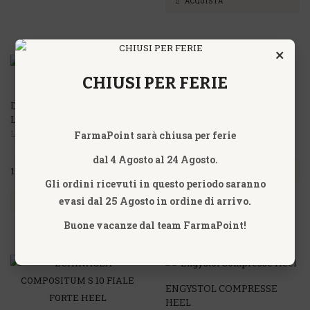
ACQUISTA
×
CHIUSI PER FERIE
DEFEDRIL GOCCE LEGREN
Laboratori Legren
DEFEDRIL 20 COMPRESSE
LEGREN
Laboratori Legren
FarmaPoint sarà chiusa per ferie
18,00€
dal 4 Agosto al 24 Agosto.
ACQUISTA
17,00€
Gli ordini ricevuti in questo periodo saranno
evasi dal 25 Agosto in ordine di arrivo.
ACQUISTA
Buone vacanze dal team FarmaPoint!
ENGYSTOL COMPRESSE
HEEL