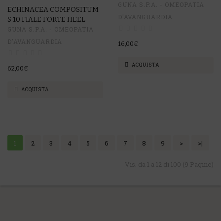
GUNA S.P.A. - OMEOPATIA
ECHINACEA COMPOSITUM
D'AVANGUARDIA
S 10 FIALE FORTE HEEL
GUNA S.P.A. - OMEOPATIA
D'AVANGUARDIA
16,00€
ACQUISTA
62,00€
ACQUISTA
1
2
3
4
5
6
7
8
9
>
>|
Vis. da 1 a 12 di 100 (9 Pagine)