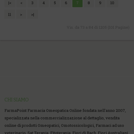
|<
<
3
4
5
6
7
8
9
10
11
>
>|
Vis. da 73 a 84 di 1205 (101 Pagine)
CHI SIAMO
FarmaPoint Farmacia Omeopatica Online fondata nell'anno 2007,
specializzata nella commercializzazione al dettaglio, vendita
online di prodotti Omeopatici, Omotossicologici, Farmaci ad uso
veterinario, Sat Terapia, Fitoterapia, Fiori di Bach, Fiori Australiani