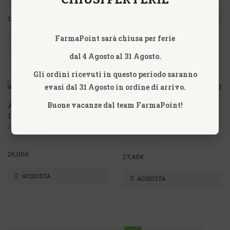
ACQUISTA
12,90€
FarmaPoint sarà chiusa per ferie
ACQUISTA
dal 4 Agosto al 31 Agosto.
Gli ordini ricevuti in questo periodo saranno
evasi dal 31 Agosto in ordine di arrivo.
Buone vacanze dal team FarmaPoint!
ALOE PURO SUCCO E POLPA
ALUMINA 10MK FIALE OTI
1LT
OTI OFFICINE TERAPIE
Erboristeria Magentina
INNOVATIVE
26,00€
27,40€
ACQUISTA
ACQUISTA