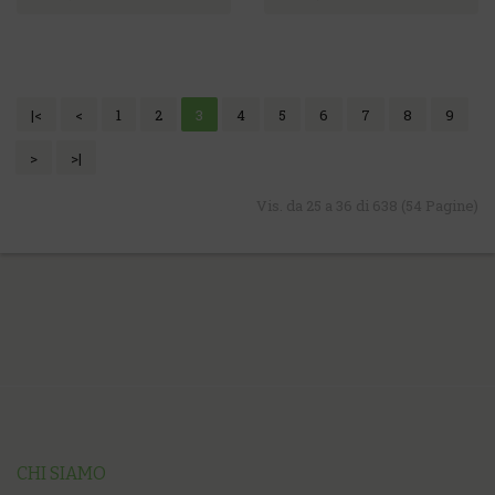
|<
<
1
2
3
4
5
6
7
8
9
>
>|
Vis. da 25 a 36 di 638 (54 Pagine)
CHI SIAMO