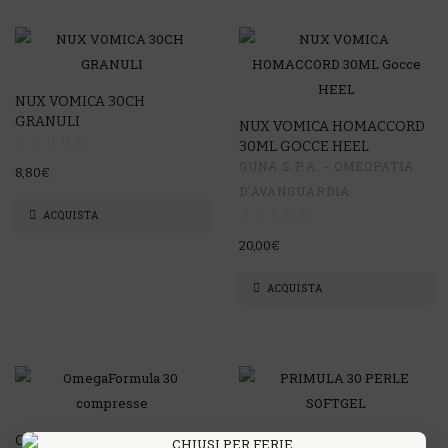
NUX VOMICA 30CH
GRANULI
NUX VOMICA HOMACCORD
30ML GOCCE HEEL
GUNA S.P.A. - OMEOPATIA
8,80€
D'AVANGUARDIA
ACQUISTA
20,00€
ACQUISTA
OMEGAFORMULA 30
PRIMULA 30 PERLE