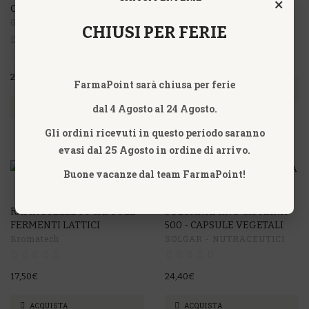
×
COMPRESSE
SOFTGEL
GUNA S.P.A. - OMEOPATIA
SOLGAR - NUTRACEUTICI
CHIUSI PER FERIE
D'AVANGUARDIA
24,00€
26,40€
FarmaPoint sarà chiusa per ferie
ACQUISTA
dal 4 Agosto al 24 Agosto.
ACQUISTA
Gli ordini ricevuti in questo periodo saranno
evasi dal 25 Agosto in ordine di arrivo.
Buone vacanze dal team FarmaPoint!
NON DISPONIBILE
RAMNOSELLE 30 CAPSULE
SOLGAR AMINO CISTEINA
FERMENTI LATTICI
500 - CAPSULE VEGETALI
Bromatech
SOLGAR - NUTRACEUTICI
17,50€
24,40€
ACQUISTA
ACQUISTA