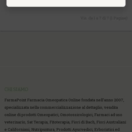
Vis. da 1 a 7 di 7 (1 Pagine)
CHI SIAMO
FarmaPoint Farmacia Omeopatica Online fondata nell'anno 2007,
specializzata nella commercializzazione al dettaglio, vendita
online di prodotti Omeopatici, Omotossicologici, Farmaci ad uso
veterinario, Sat Terapia, Fitoterapia, Fiori di Bach, Fiori Australiani
e Californiani, Nutripuntura, Prodotti Ayurvedici, Erboristici ed