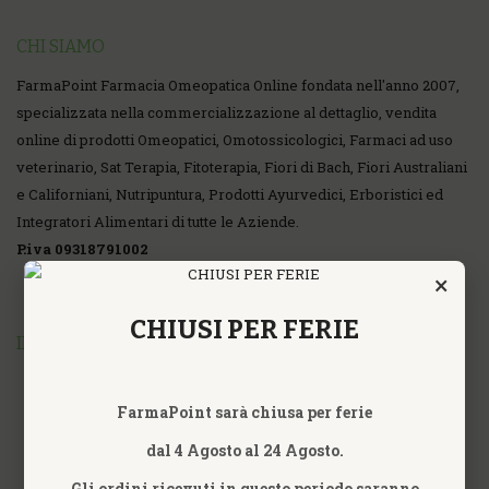
CHI SIAMO
FarmaPoint Farmacia Omeopatica Online fondata nell'anno 2007,
specializzata nella commercializzazione al dettaglio, vendita
online di prodotti Omeopatici, Omotossicologici, Farmaci ad uso
veterinario, Sat Terapia, Fitoterapia, Fiori di Bach, Fiori Australiani
e Californiani, Nutripuntura, Prodotti Ayurvedici, Erboristici ed
Integratori Alimentari di tutte le Aziende.
P.iva 09318791002
×
CHIUSI PER FERIE
INFORMAZIONI
FarmaPoint sarà chiusa per ferie
dal 4 Agosto al 24 Agosto.
Gli ordini ricevuti in questo periodo saranno