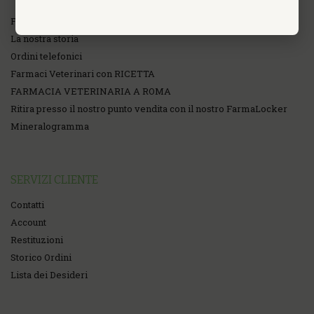
FarmaPoint Farmacia omeopatica on line
La nostra storia
Ordini telefonici
Farmaci Veterinari con RICETTA
FARMACIA VETERINARIA A ROMA
Ritira presso il nostro punto vendita con il nostro FarmaLocker
Mineralogramma
SERVIZI CLIENTE
Contatti
Account
Restituzioni
Storico Ordini
Lista dei Desideri