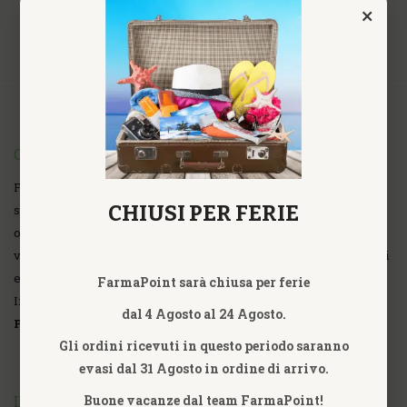
×
CHI SIAMO
FarmaPoint Farmacia Omeopatica Online fondata nell'anno 2007,
CHIUSI PER FERIE
specializzata nella commercializzazione al dettaglio, vendita
online di prodotti Omeopatici, Omotossicologici, Farmaci ad uso
veterinario, Sat Terapia, Fitoterapia, Fiori di Bach, Fiori Australiani
e Californiani, Nutripuntura, Prodotti Ayurvedici, Erboristici ed
FarmaPoint sarà chiusa per ferie
Integratori Alimentari di tutte le Aziende.
dal 4 Agosto al 24 Agosto.
P.iva 09318791002
Gli ordini ricevuti in questo periodo saranno
evasi dal 31 Agosto in ordine di arrivo.
Buone vacanze dal team FarmaPoint!
INFORMAZIONI