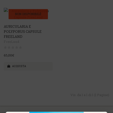
NON DISPONIBILE
AURICULARIA E
POLYPORUS CAPSULE
FREELAND
FreeLand
65,00€
ACQUISTA
Vis. da 1 a 1 di 1 (1 Pagine)