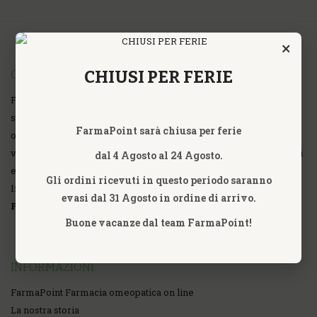
×
CHIUSI PER FERIE
CHI SIAMO
FarmaPoint Farmacia Omeopatica Online fondata nell'anno 2007,
specializzata nella commercializzazione al dettaglio, vendita
FarmaPoint sarà chiusa per ferie
online di prodotti Omeopatici, Omotossicologici, Farmaci ad uso
veterinario, Sat Terapia, Fitoterapia, Fiori di Bach, Fiori Australiani
dal 4 Agosto al 24 Agosto.
e Californiani, Nutripuntura, Prodotti Ayurvedici, Erboristici ed
Gli ordini ricevuti in questo periodo saranno
Integratori Alimentari di tutte le Aziende.
evasi dal 31 Agosto in ordine di arrivo.
P.iva 09318791002
Buone vacanze dal team FarmaPoint!
INFORMAZIONI
FarmaPoint Farmacia omeopatica on line
La nostra storia