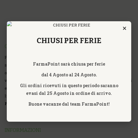
×
CHIUSI PER FERIE
CHI SIAMO
FarmaPoint Farmacia Omeopatica Online fondata nell'anno 2007,
FarmaPoint sarà chiusa per ferie
specializzata nella commercializzazione al dettaglio, vendita
online di prodotti Omeopatici, Omotossicologici, Farmaci ad uso
dal 4 Agosto al 24 Agosto.
veterinario, Sat Terapia, Fitoterapia, Fiori di Bach, Fiori Australiani
Gli ordini ricevuti in questo periodo saranno
e Californiani, Nutripuntura, Prodotti Ayurvedici, Erboristici ed
evasi dal 25 Agosto in ordine di arrivo.
Integratori Alimentari di tutte le Aziende.
P.iva 09318791002
Buone vacanze dal team FarmaPoint!
INFORMAZIONI