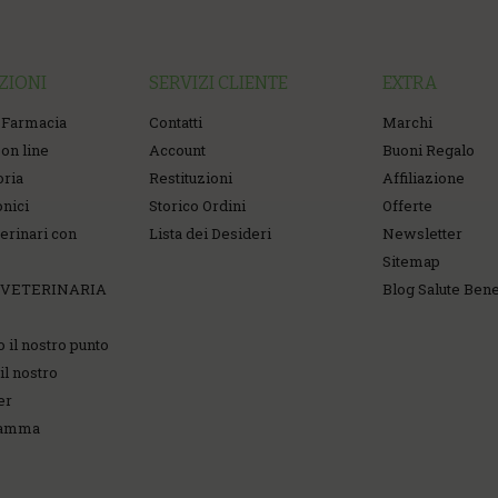
ZIONI
SERVIZI CLIENTE
EXTRA
 Farmacia
Contatti
Marchi
on line
Account
Buoni Regalo
oria
Restituzioni
Affiliazione
onici
Storico Ordini
Offerte
erinari con
Lista dei Desideri
Newsletter
Sitemap
 VETERINARIA
Blog Salute Ben
o il nostro punto
il nostro
er
ramma