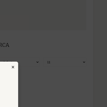
ERCA
×