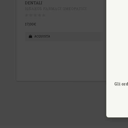
DENTALI
IGEAKOS FARMACI OMEOPATICI
17,00€
ACQUISTA
Gli or