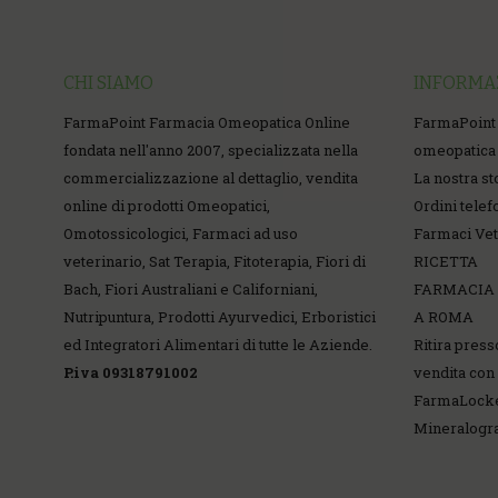
CHI SIAMO
INFORMA
FarmaPoint Farmacia Omeopatica Online
FarmaPoint
fondata nell'anno 2007, specializzata nella
omeopatica 
commercializzazione al dettaglio, vendita
La nostra st
online di prodotti Omeopatici,
Ordini telef
Omotossicologici, Farmaci ad uso
Farmaci Vet
veterinario, Sat Terapia, Fitoterapia, Fiori di
RICETTA
Bach, Fiori Australiani e Californiani,
FARMACIA
Nutripuntura, Prodotti Ayurvedici, Erboristici
A ROMA
ed Integratori Alimentari di tutte le Aziende.
Ritira press
P.iva 09318791002
vendita con 
FarmaLock
Mineralog