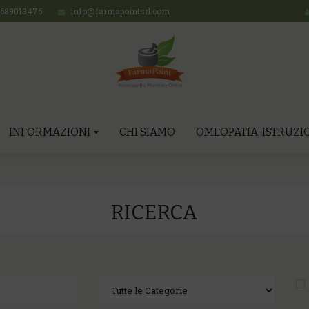
689013476
info@farmapointsrl.com
INFORMAZIONI
CHI SIAMO
OMEOPATIA, ISTRUZIO
RICERCA