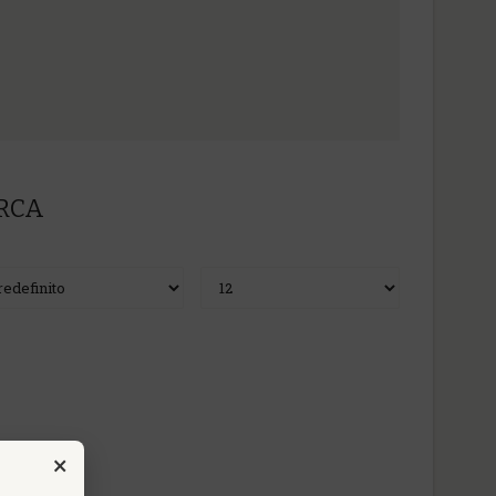
ERCA
×