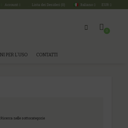
Italiano
EUR
Account
Lista dei Desideri (0)
0
NI PER L’USO
CONTATTI
Ricerca nelle sottocategorie