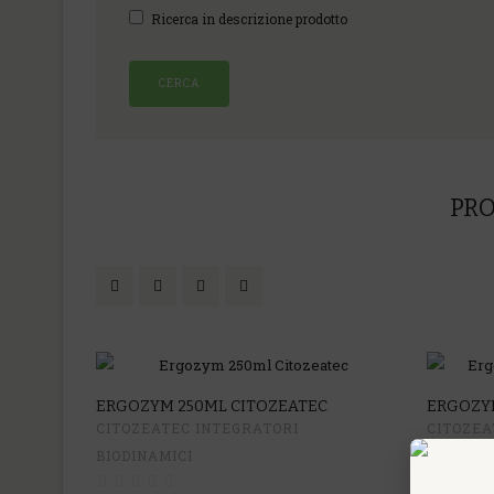
Ricerca in descrizione prodotto
PRO
ERGOZYM 250ML CITOZEATEC
ERGOZYM
CITOZEATEC INTEGRATORI
CITOZEA
BIODINAMICI
BIODINA