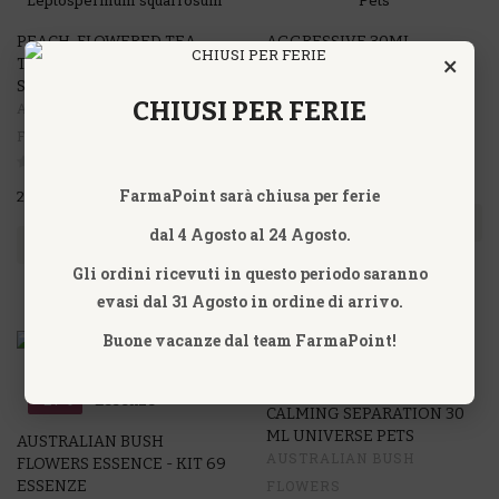
-20%
PEACH-FLOWERED TEA
AGGRESSIVE 30ML
×
TREE - LEPTOSPERMUM
UNIVERSE PETS
SQUARROSUM
AUSTRALIAN BUSH
CHIUSI PER FERIE
AUSTRALIAN BUSH
FLOWERS
FLOWERS
20,96€
26,20€
FarmaPoint sarà chiusa per ferie
24,90€
ACQUISTA
dal 4 Agosto al 24 Agosto.
ACQUISTA
Gli ordini ricevuti in questo periodo saranno
evasi dal 31 Agosto in ordine di arrivo.
Buone vacanze dal team FarmaPoint!
-27%
-20%
CALMING SEPARATION 30
ML UNIVERSE PETS
AUSTRALIAN BUSH
AUSTRALIAN BUSH
FLOWERS ESSENCE - KIT 69
ESSENZE
FLOWERS