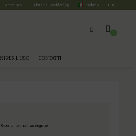
Italiano
EUR
Account
Lista dei Desideri (0)
0
NI PER L’USO
CONTATTI
Ricerca nelle sottocategorie