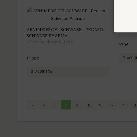
ARNIVIT
HERBOP
ARNIMED® GEL SCHWABE - PEGASO -
SCHWABE PHARMA
Schwabe Pharma Italia
9,70€
ACQU
14,20€
ACQUISTA
|<
<
1
2
3
4
5
6
7
8