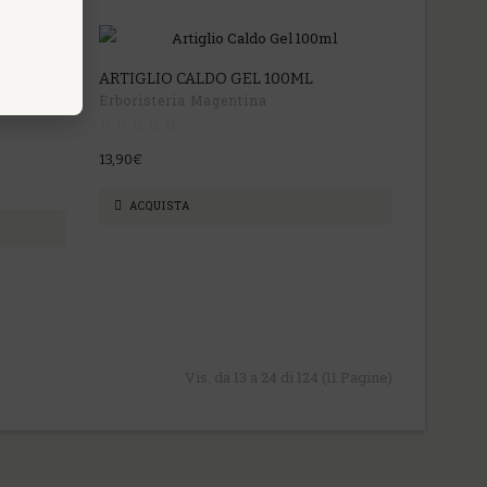
CALDO
ARTIGLIO CALDO GEL 100ML
Erboristeria Magentina
13,90€
ACQUISTA
Vis. da 13 a 24 di 124 (11 Pagine)