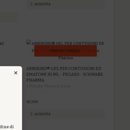
ACQUISTA
NON DISPONIBILE
ARNIKIND® GEL PER CONTUSIONI ED
×
EMATOMI 30 ML - PEGASO - SCHWABE
PHARMA
Schwabe Pharma Italia
16,50€
ACQUISTA
dine di