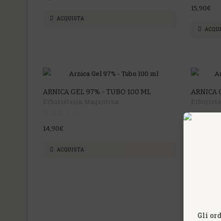
15,90€
ACQUISTA
ACQU
ARNICA GEL 97% - TUBO 100 ML
ARNICA 
Erboristeria Magentina
Erborist
14,90€
26,90€
ACQUISTA
ACQU
Gli or