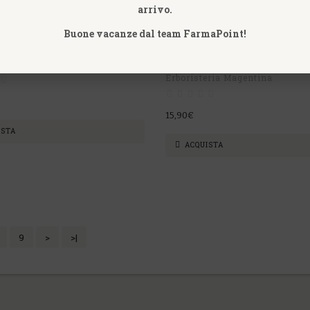
arrivo.
Buone vacanze dal team FarmaPoint!
 GEL 40ML – HERBOPLANET
ARTIBEN PLUS GEL EFFETTO 
LANET
100ML
Erboristeria Magentina
15,90€
ISTA
ACQUISTA
9
>
>|