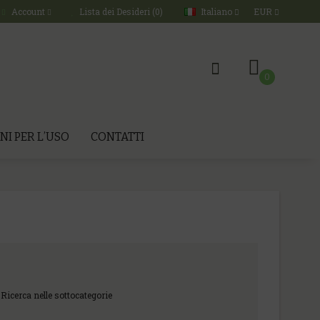
Italiano
EUR
Account
Lista dei Desideri (0)
0
NI PER L’USO
CONTATTI
Ricerca nelle sottocategorie