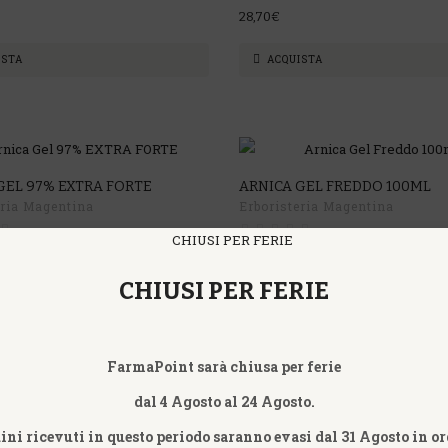
28,70€
ISTA
ACQUISTA
GEL 97% EXTRA FORTE
ARNICA GEL FREDDO 100ML
eria Magentina
Erboristeria Magentina
16,90€
CHIUSI PER FERIE
ISTA
ACQUISTA
FarmaPoint sarà chiusa per ferie
dal 4 Agosto al 24 Agosto.
dini ricevuti in questo periodo saranno evasi dal 31 Agosto in or