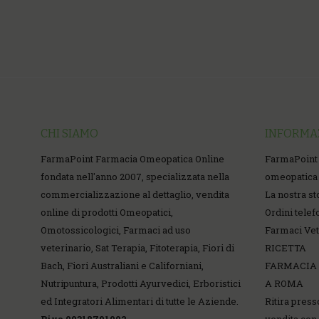
CHI SIAMO
INFORMA
FarmaPoint Farmacia Omeopatica Online
FarmaPoint
fondata nell'anno 2007, specializzata nella
omeopatica 
commercializzazione al dettaglio, vendita
La nostra st
online di prodotti Omeopatici,
Ordini telef
Omotossicologici, Farmaci ad uso
Farmaci Vet
veterinario, Sat Terapia, Fitoterapia, Fiori di
RICETTA
Bach, Fiori Australiani e Californiani,
FARMACIA
Nutripuntura, Prodotti Ayurvedici, Erboristici
A ROMA
ed Integratori Alimentari di tutte le Aziende.
Ritira press