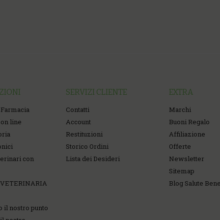
ZIONI
SERVIZI CLIENTE
EXTRA
 Farmacia
Contatti
Marchi
on line
Account
Buoni Regalo
oria
Restituzioni
Affiliazione
onici
Storico Ordini
Offerte
erinari con
Lista dei Desideri
Newsletter
Sitemap
 VETERINARIA
Blog Salute Ben
o il nostro punto