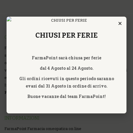
×
CHIUSI PER FERIE
CHI SIAMO
FarmaPoint Farmacia Omeopatica Online fondata nell'anno 2007,
specializzata nella commercializzazione al dettaglio, vendita
FarmaPoint sarà chiusa per ferie
online di prodotti Omeopatici, Omotossicologici, Farmaci ad uso
dal 4 Agosto al 24 Agosto.
veterinario, Sat Terapia, Fitoterapia, Fiori di Bach, Fiori Australiani
e Californiani, Nutripuntura, Prodotti Ayurvedici, Erboristici ed
Gli ordini ricevuti in questo periodo saranno
Integratori Alimentari di tutte le Aziende.
evasi dal 31 Agosto in ordine di arrivo.
P.iva 09318791002
Buone vacanze dal team FarmaPoint!
INFORMAZIONI
FarmaPoint Farmacia omeopatica on line