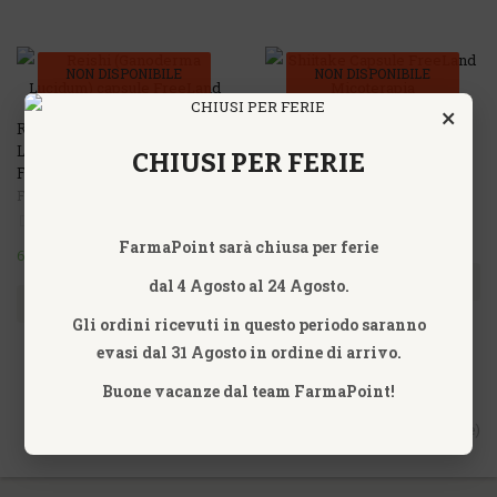
NON DISPONIBILE
NON DISPONIBILE
×
-4%
-4%
REISHI (GANODERMA
SHIITAKE CAPSULE
LUCIDUM) CAPSULE
FREELAND MICOTERAPIA
CHIUSI PER FERIE
FREELAND
FreeLand
FreeLand
62,40€
65,00€
FarmaPoint sarà chiusa per ferie
62,40€
65,00€
ACQUISTA
dal 4 Agosto al 24 Agosto.
ACQUISTA
Gli ordini ricevuti in questo periodo saranno
evasi dal 31 Agosto in ordine di arrivo.
Buone vacanze dal team FarmaPoint!
Vis. da 1 a 8 di 8 (1 Pagine)