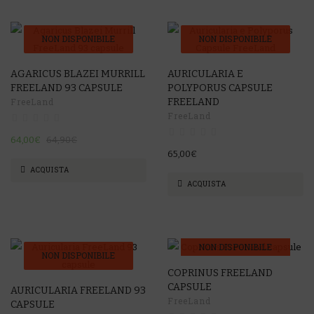
NON DISPONIBILE
NON DISPONIBILE
-1%
AGARICUS BLAZEI MURRILL
AURICULARIA E
FREELAND 93 CAPSULE
POLYPORUS CAPSULE
FreeLand
FREELAND
FreeLand
64,00€
64,90€
65,00€
ACQUISTA
ACQUISTA
NON DISPONIBILE
NON DISPONIBILE
COPRINUS FREELAND
-4%
-2%
CAPSULE
AURICULARIA FREELAND 93
FreeLand
CAPSULE