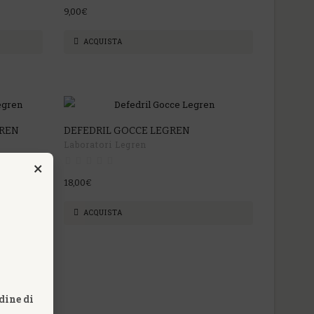
9,00€
ACQUISTA
GREN
DEFEDRIL GOCCE LEGREN
Laboratori Legren
×
18,00€
ACQUISTA
dine di