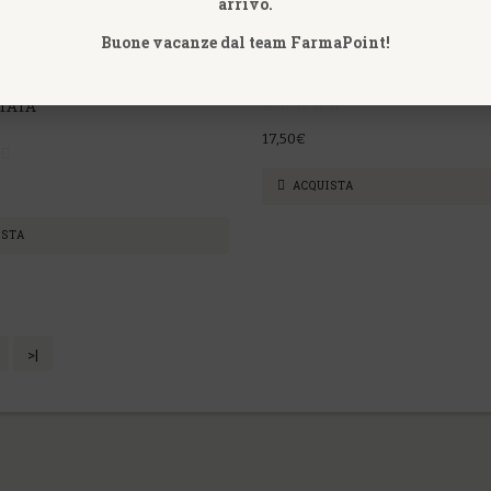
arrivo.
Buone vacanze dal team FarmaPoint!
MIMULUS FIORI DI BACH 20 M
SCHWABE PHARMA
GE 60 BUSTINE PAPAIA
TATA
17,50€
ACQUISTA
ISTA
>|