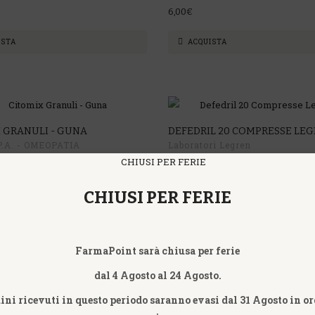
6,00€
ISTA
ACQUISTA
 GRANULI - GUNA
DEFEDRIL 20 COMPRESSE LE
.A. - OMEOPATIA
Laboratori Legren
UARDIA
17,00€
CHIUSI PER FERIE
ACQUISTA
ISTA
FarmaPoint sarà chiusa per ferie
dal 4 Agosto al 24 Agosto.
dini ricevuti in questo periodo saranno evasi dal 31 Agosto in or