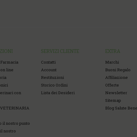
ZIONI
SERVIZI CLIENTE
EXTRA
 Farmacia
Contatti
Marchi
on line
Account
Buoni Regalo
oria
Restituzioni
Affiliazione
onici
Storico Ordini
Offerte
erinari con
Lista dei Desideri
Newsletter
Sitemap
 VETERINARIA
Blog Salute Ben
o il nostro punto
il nostro