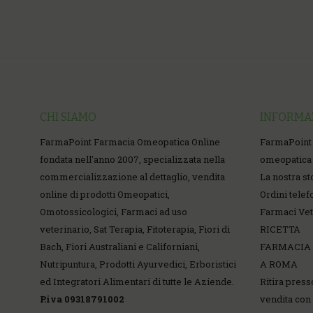
CHI SIAMO
INFORMA
FarmaPoint Farmacia Omeopatica Online
FarmaPoint
fondata nell'anno 2007, specializzata nella
omeopatica 
commercializzazione al dettaglio, vendita
La nostra st
online di prodotti Omeopatici,
Ordini telef
Omotossicologici, Farmaci ad uso
Farmaci Vet
veterinario, Sat Terapia, Fitoterapia, Fiori di
RICETTA
Bach, Fiori Australiani e Californiani,
FARMACIA
Nutripuntura, Prodotti Ayurvedici, Erboristici
A ROMA
ed Integratori Alimentari di tutte le Aziende.
Ritira press
P.iva 09318791002
vendita con 