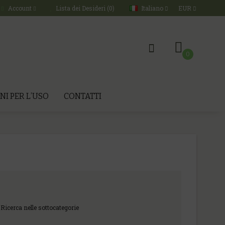
Italiano
EUR
Account
Lista dei Desideri (0)
0
NI PER L’USO
CONTATTI
Ricerca nelle sottocategorie