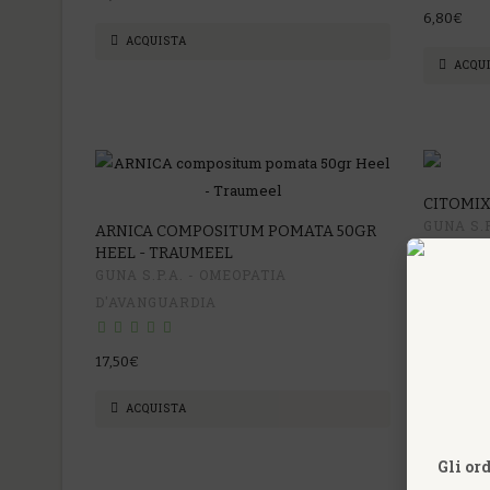
6,80€
ACQUISTA
ACQU
CITOMIX
GUNA S.P
ARNICA COMPOSITUM POMATA 50GR
HEEL - TRAUMEEL
D'AVANG
GUNA S.P.A. - OMEOPATIA
D'AVANGUARDIA
16,00€
ACQU
17,50€
ACQUISTA
Gli or