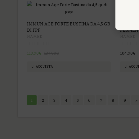
-11%
IMMUN AGE FORTE BUSTINA DA 4,5 GR
IMMUN'A
DI FPP
FERMEN
NAMED
NAMED
119,90€
134,00€
104,90€
ACQUISTA
ACQU
1
2
3
4
5
6
7
8
9
>