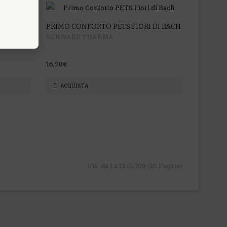
L
PRIMO CONFORTO PETS FIORI DI BACH
SCHWABE PHARMA
16,90€
ACQUISTA
Vis. da 1 a 12 di 309 (26 Pagine)