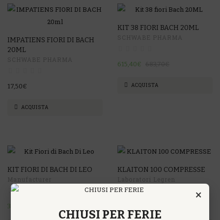
KIT 38 FIORI BACH 20ML
-10%
SCHWABE PHARMA
IMPATIENS FIORI DI BACH
20ML
SCHWABE PHARMA
615,40€
683,70€
ACQUISTA
17,50€
ACQUISTA
KIT FIORI DI BACH DI LEO
KLAITON 100 COMPRESSE
-22%
Manufacturer
Laboratori Legren
×
360,00€
460,00€
39,00€
CHIUSI PER FERIE