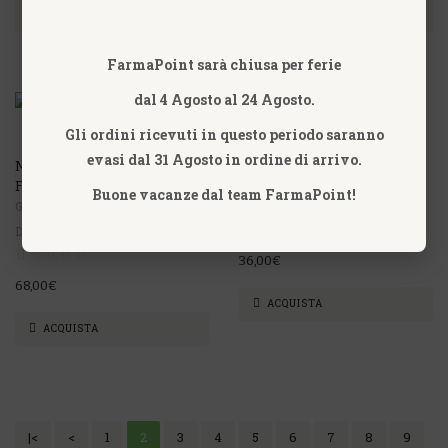
ACQUISTA
ACQUISTA
FarmaPoint sarà chiusa per ferie
dal 4 Agosto al 24 Agosto.
Gli ordini ricevuti in questo periodo saranno
evasi dal 31 Agosto in ordine di arrivo.
MUCOSA COMPOSITUM 10
MUCOZINUM 200 PLUS
FIALE HEEL
CAPSULE VANDA
Buone vacanze dal team FarmaPoint!
GUNA S.P.A. - OMEOPATIA
VANDA OMEOPATICI
D'AVANGUARDIA
36,00€
68,00€
ACQUISTA
ACQUISTA
|<
<
1
2
3
4
5
6
7
8
9