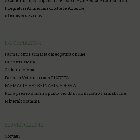
e Californiani, Nutripuntura, Prodotti Ayurvedici, Erboristici ed
Integratori Alimentari di tutte le Aziende.
P.iva 09318791002
INFORMAZIONI
FarmaPoint Farmacia omeopatica on line
La nostra storia
Ordini telefonici
Farmaci Veterinari con RICETTA
FARMACIA VETERINARIA A ROMA
Ritira presso il nostro punto vendita con il nostro FarmaLocker
Mineralogramma
SERVIZI CLIENTE
Contatti