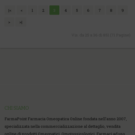
|<
<
1
2
3
4
5
6
7
8
9
>
>|
Vis. da 25 a 36 di 851 (71 Pagine)
CHI SIAMO
FarmaPoint Farmacia Omeopatica Online fondata nell'anno 2007,
specializzata nella commercializzazione al dettaglio, vendita
online di prodotti Omeopatici, Omotossicologici, Farmaci ad uso