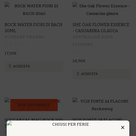
ROCK WATER FIORI DI BACH
SHE OAK FLOWER ESSENCE
20ML
- CASUARINA GLAUCA
SCHWABE PHARMA
AUSTRALIAN BUSH
FLOWERS
17,50€
24,90€
ACQUISTA
ACQUISTA
NON DISPONIBILE
SOLGAR CAL MAG ROCK 100
VC15 FORTE 24 FLACONI
×
TAVOLETTE
RECKEWEG
SOLGAR - NUTRACEUTICI
IMO Istituto di Medicina