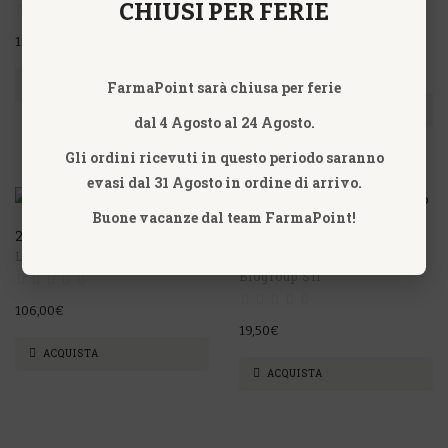
CHIUSI PER FERIE
Omeopatica
19,80€
56,90€
FarmaPoint sarà chiusa per ferie
ACQUISTA
ACQUISTA
dal 4 Agosto al 24 Agosto.
Gli ordini ricevuti in questo periodo saranno
evasi dal 31 Agosto in ordine di arrivo.
Buone vacanze dal team FarmaPoint!
2LKAH LABO LIFE
ACCAPY CAPSULE -
Labo'Life - Guna
BIOGROUP
Biogroup Srl
106,00€
19,50€
ACQUISTA
ACQUISTA