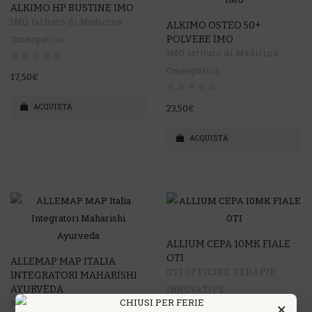
ALKIMO HP BUSTINE IMO
IMO Istituto di Medicina
ALKIMO OSTEO 50+
Omeopatica
POLVERE IMO
IMO Istituto di Medicina
Omeopatica
17,50€
ACQUISTA
23,50€
ACQUISTA
ALLIUM CEPA 10MK FIALE
OTI
ALLEMAP MAP ITALIA
OTI OFFICINE TERAPIE
INTEGRATORI MAHARISHI
AYURVEDA
INNOVATIVE
MAP Italia Integratori
×