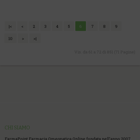
|<
<
2
3
4
5
6
7
8
9
10
>
>|
Vis. da 61 a 72 di 851 (71 Pagine)
CHI SIAMO
FarmaPoint Farmacia Omeopatica Online fondata nell'anno 2007,