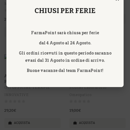
Maharishi Ayurveda
27,40€
CHIUSI PER FERIE
ACQUISTA
20,00€
FarmaPoint sarà chiusa per ferie
ACQUISTA
dal 4 Agosto al 24 Agosto.
Gli ordini ricevuti in questo periodo saranno
evasi dal 31 Agosto in ordine di arrivo.
Buone vacanze dal team FarmaPoint!
ALLIUM CEPA 50MK FIALE
ALLIUM CEPA COMPOSÉ
PL OTI
GOCCE SODINI
OTI OFFICINE TERAPIE
SODINI Laboratorio
INNOVATIVE
Omeopatico
29,20€
19,00€
ACQUISTA
ACQUISTA