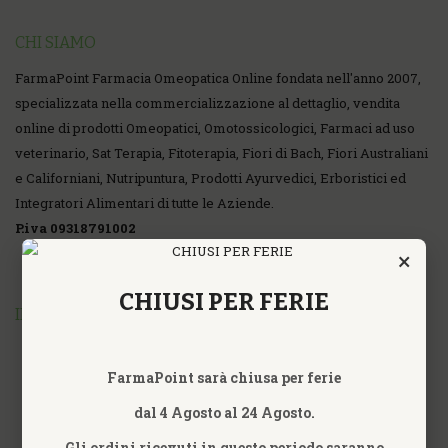
CHI SIAMO
FarmaPoint Farmacia Omeopatica Online fondata nell'anno 2007,
specializzata nella commercializzazione al dettaglio, vendita
online di prodotti Omeopatici, Omotossicologici, Farmaci ad uso
veterinario, Sat Terapia, Fitoterapia, Fiori di Bach, Fiori Australiani
e Californiani, Nutripuntura, Prodotti Ayurvedici, Erboristici ed
Integratori Alimentari di tutte le Aziende.
P.iva 09318791002
×
CHIUSI PER FERIE
INFORMAZIONI
FarmaPoint sarà chiusa per ferie
dal 4 Agosto al 24 Agosto.
Gli ordini ricevuti in questo periodo saranno