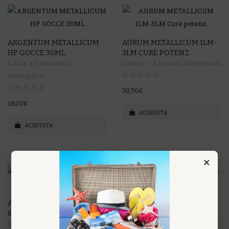
ARGENTUM METALLICUM
AURUM METALLICUM 1LM-
HP GOCCE 30ML
3LM CURE POTENZ.
Linda's Laboratori
Cemon - Farmaci Omeopatici
Omeopatici
30,70€
18,00€
ACQUISTA
ACQUISTA
×
AURUM METALLICUM 4LM-
AURUM METALLICUM 6K-
6LM CURE POTENZ.
MK CURE
Cemon - Farmaci Omeopatici
Cemon - Farmaci Omeopatici