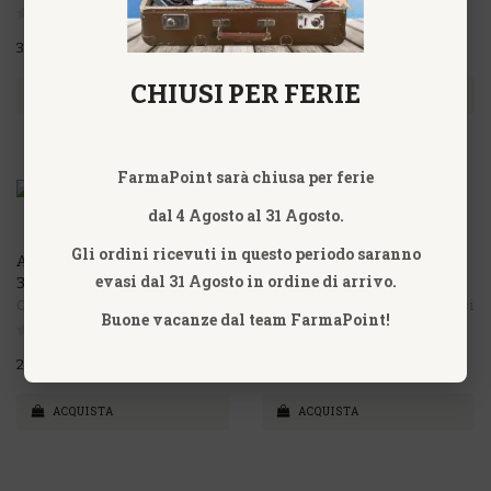
30,70€
24,70€
CHIUSI PER FERIE
ACQUISTA
ACQUISTA
FarmaPoint sarà chiusa per ferie
dal 4 Agosto al 31 Agosto.
Gli ordini ricevuti in questo periodo saranno
AURUM METALLICUM 6LM-
AURUM METALLICUM 7LM-
evasi dal 31 Agosto in ordine di arrivo.
30LM CURE
9LM CURE POTENZ.
Cemon - Farmaci Omeopatici
Cemon - Farmaci Omeopatici
Buone vacanze dal team FarmaPoint!
26,70€
30,70€
ACQUISTA
ACQUISTA