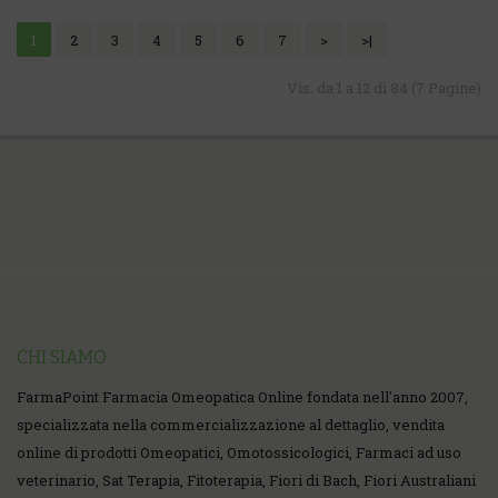
1
2
3
4
5
6
7
>
>|
Vis. da 1 a 12 di 84 (7 Pagine)
CHI SIAMO
FarmaPoint Farmacia Omeopatica Online fondata nell'anno 2007,
specializzata nella commercializzazione al dettaglio, vendita
online di prodotti Omeopatici, Omotossicologici, Farmaci ad uso
veterinario, Sat Terapia, Fitoterapia, Fiori di Bach, Fiori Australiani