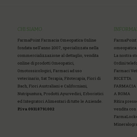
CHI SIAMO
INFORMA
FarmaPoint Farmacia Omeopatica Online
FarmaPoint
fondata nell'anno 2007, specializzata nella
omeopatica 
commercializzazione al dettaglio, vendita
La nostra st
online di prodotti Omeopatici,
Ordini telef
Omotossicologici, Farmaci ad uso
Farmaci Vet
veterinario, Sat Terapia, Fitoterapia, Fiori di
RICETTA
Bach, Fiori Australiani e Californiani,
FARMACIA
Nutripuntura, Prodotti Ayurvedici, Erboristici
A ROMA
ed Integratori Alimentari di tutte le Aziende.
Ritira press
P.iva 09318791002
vendita con 
FarmaLock
Mineralog