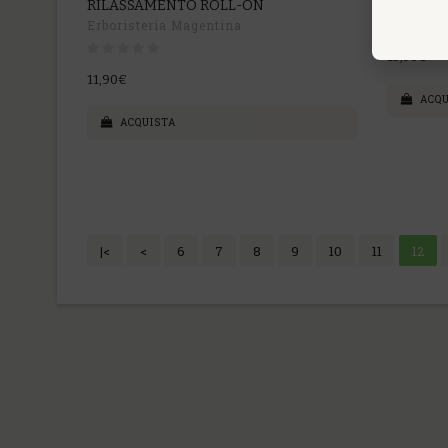
RILASSAMENTO ROLL-ON
SCRUB S
Erboristeria Magentina
15,00€
11,90€
ACQU
ACQUISTA
|<
<
6
7
8
9
10
11
12