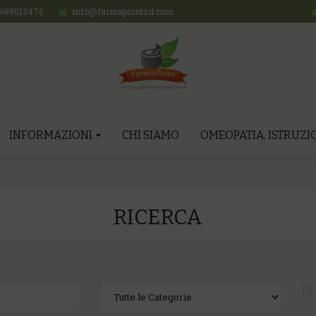
689013476
info@farmapointsrl.com
INFORMAZIONI
CHI SIAMO
OMEOPATIA, ISTRUZIO
RICERCA