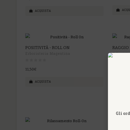
ACQU
ACQUISTA
POSITIVITÀ - ROLL ON
RAGGIO 
Erboristeria Magentina
Erborist
11,50€
17,50€
ACQUISTA
ACQU
Gli ord