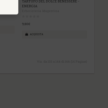
ORTE
TARTUFO DEL DOLCE BENESSERE -
ENERGIA
Erboristeria Magentina
9,80€
ACQUISTA
Vis. da 133 a 144 di 166 (14 Pagine)