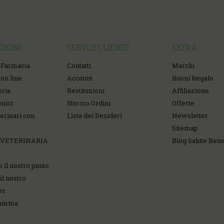
ZIONI
SERVIZI CLIENTE
EXTRA
 Farmacia
Contatti
Marchi
on line
Account
Buoni Regalo
oria
Restituzioni
Affiliazione
onici
Storico Ordini
Offerte
erinari con
Lista dei Desideri
Newsletter
Sitemap
 VETERINARIA
Blog Salute Ben
o il nostro punto
il nostro
er
ramma