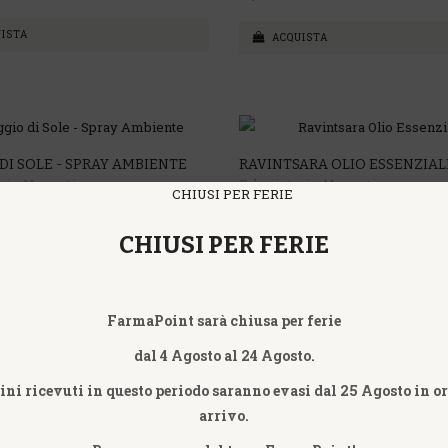
ISTA
ACQUISTA
DI SOLE - SPRAY AMBIENTE
RAVINTSARA OLIO ESSENZIAL
eria Magentina
Erboristeria Magentina
CHIUSI PER FERIE
15,90€
ISTA
ACQUISTA
FarmaPoint sarà chiusa per ferie
dal 4 Agosto al 24 Agosto.
ini ricevuti in questo periodo saranno evasi dal 25 Agosto in o
arrivo.