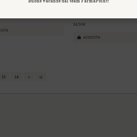
Buone vacanze dal team FarmaPoint!
NELLENTE - COMBAT CELL
SPRAY GOLA PROPOLI TIMO F
Erboristeria Magentina
14,50€
ISTA
ACQUISTA
13
14
>
>|