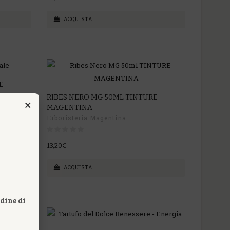
ACQUISTA
E
RIBES NERO MG 50ML TINTURE
×
MAGENTINA
Erboristeria Magentina
13,20€
ACQUISTA
rdine di