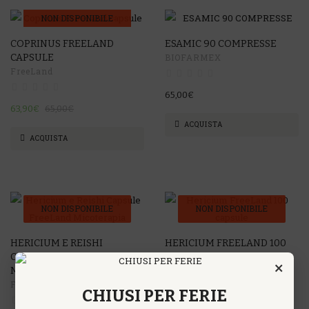
NON DISPONIBILE
COPRINUS FREELAND
ESAMIC 90 COMPRESSE
-2%
CAPSULE
BIOFARMEX
FreeLand
65,00€
63,90€
65,00€
ACQUISTA
ACQUISTA
NON DISPONIBILE
NON DISPONIBILE
-2%
-2%
HERICIUM E REISHI
HERICIUM FREELAND 100
CAPSULE FREELAND
CAPSULE
×
MICOTERAPIA
FreeLand
FreeLand
CHIUSI PER FERIE
64,00€
65,00€