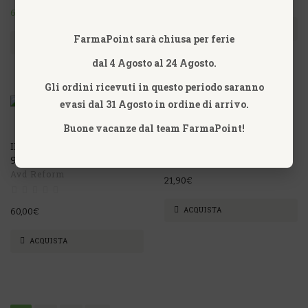
64,00€
65,00€
ACQUISTA
FarmaPoint sarà chiusa per ferie
ACQUISTA
dal 4 Agosto al 24 Agosto.
Gli ordini ricevuti in questo periodo saranno
evasi dal 31 Agosto in ordine di arrivo.
Buone vacanze dal team FarmaPoint!
KAPPAPHYT 5 BIOGROUP
Biogroup Srl
IMMUNITY ASSIST FORTE
90 CAPSULE AVD REFORM
Avd Reform
21,90€
ACQUISTA
60,00€
ACQUISTA