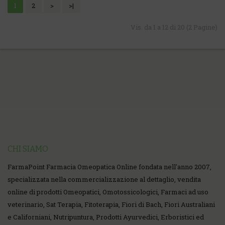
1
2
>
>|
Vis. da 1 a 12 di 20 (2 Pagine)
CHI SIAMO
FarmaPoint Farmacia Omeopatica Online fondata nell'anno 2007,
specializzata nella commercializzazione al dettaglio, vendita
online di prodotti Omeopatici, Omotossicologici, Farmaci ad uso
veterinario, Sat Terapia, Fitoterapia, Fiori di Bach, Fiori Australiani
e Californiani, Nutripuntura, Prodotti Ayurvedici, Erboristici ed