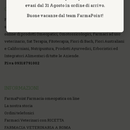
evasi dal 31 Agosto in ordine di arrivo.
CHI SIAMO
Buone vacanze dal team FarmaPoint!
FarmaPoint Farmacia Omeopatica Online fondata nell'anno 2007,
specializzata nella commercializzazione al dettaglio, vendita
online di prodotti Omeopatici, Omotossicologici, Farmaci ad uso
veterinario, Sat Terapia, Fitoterapia, Fiori di Bach, Fiori Australiani
e Californiani, Nutripuntura, Prodotti Ayurvedici, Erboristici ed
Integratori Alimentari di tutte le Aziende.
P.iva 09318791002
INFORMAZIONI
FarmaPoint Farmacia omeopatica on line
La nostra storia
Ordini telefonici
Farmaci Veterinari con RICETTA
FARMACIA VETERINARIA A ROMA