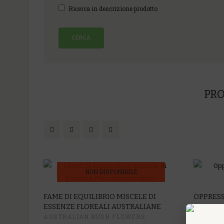
Ricerca in descrizione prodotto
PRO
NON DISPONIBILE
-17%
FAME DI EQUILIBRIO MISCELE DI
OPPRESS
ESSENZE FLOREALI AUSTRALIANE
FLOWER
AUSTRALIAN BUSH FLOWERS
AUSTRA