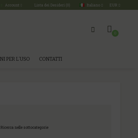
Italiano
EUR
Account
Lista dei Desideri (0)
0
NI PER L’USO
CONTATTI
Ricerca nelle sottocategorie