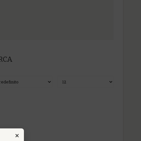
ERCA
×