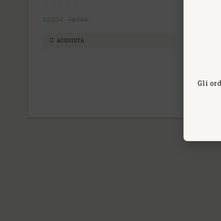
62,00€
74,70€
24,80€
ACQUISTA
ACQU
Gli or