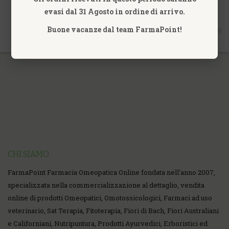
evasi dal 31 Agosto in ordine di arrivo.
Buone vacanze dal team FarmaPoint!
Vis. da 1 a 7 di 7 (1 Pagine)
CHI SIAMO
FarmaPoint Farmacia Omeopatica Online fondata nell'anno 2007,
specializzata nella commercializzazione al dettaglio, vendita
online di prodotti Omeopatici, Omotossicologici, Farmaci ad uso
veterinario, Sat Terapia, Fitoterapia, Fiori di Bach, Fiori Australiani
e Californiani, Nutripuntura, Prodotti Ayurvedici, Erboristici ed