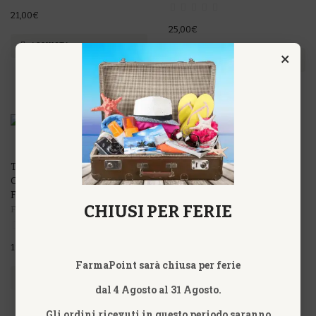
21,00€
25,00€
ACQUISTA
×
ACQUISTA
TRITICUM FIALE RAME-
ORO-ARGENTO
FITOMEDICAL
CHIUSI PER FERIE
FITOMEDICAL
19,60€
FarmaPoint sarà chiusa per ferie
ACQUISTA
dal 4 Agosto al 31 Agosto.
Gli ordini ricevuti in questo periodo saranno