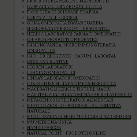
ERBORISTERIA MAGENTINA PRODOTTI
FARMACI VETERINARI CON RICETTA
FIORI DI BACH SCHWABE PHARMA
FORZA VITALE - ECOSOL
GUNA OMEOPATIA D'AVANGUARDIA
HERBOPLANET PRODOTTI ERBORISTICI
HERING LABORATORI FARMACI OMEOPATICI
IGEAKOS PRODOTTI OMEOPATICI
IMMUNOVANDA, MICROIMMUNOTERAPIA
OMEOPATICA
IMO - DR. RECKEWEG - SANUM - LABCATAL
ISOCLEAN BUSTINE
LEGREN LABORATORI
LEHNING OMEOPATICI
LINDA'S LABORATORI OMEOPATICI
LUX.M - LUXSIN LINEA OMEOSINERGETICA
MACERATI GLICERICI E TINTURE MADRI
MAP ITALIA INTEGRATORI MAHARISHI AYURVEDA
METAGENICS INTEGRATORI ALIMENTARI
METODO APOLLO - PSORIASI L’ALTERNATIVA
NATURALE
MICOTERAPIA FUNGHI MEDICINALI AVD REFORM
MU MEDICINA UNICA
NAMED PASCOE
NATURAL POINT - PRODOTTI ONLINE