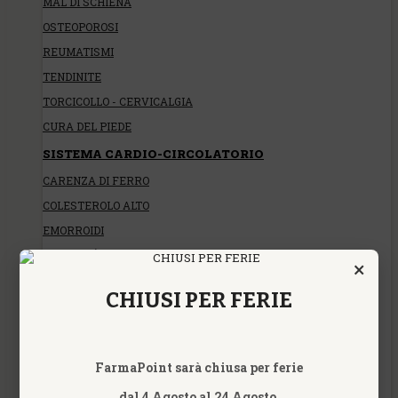
MAL DI SCHIENA
OSTEOPOROSI
REUMATISMI
TENDINITE
TORCICOLLO - CERVICALGIA
CURA DEL PIEDE
SISTEMA CARDIO-CIRCOLATORIO
CARENZA DI FERRO
COLESTEROLO ALTO
EMORROIDI
FRAGILITÀ CAPILLARE
×
IPERTENSIONE
CHIUSI PER FERIE
SINDROME METABOLICA
TRIGLICERIDI ALTI, IPERTRIGLICERIDEMIA
VENE VARICOSE
FarmaPoint sarà chiusa per ferie
SISTEMA DIGESTIVO
dal 4 Agosto al 24 Agosto.