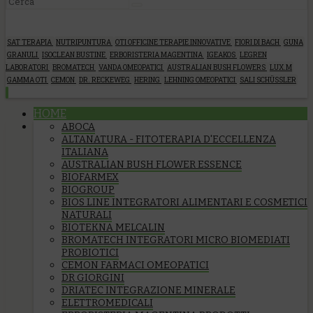
SAT TERAPIA
NUTRIPUNTURA
OTI OFFICINE TERAPIE INNOVATIVE
FIORI DI BACH
GUNA
GRANULI
ISOCLEAN BUSTINE
ERBORISTERIA MAGENTINA
IGEAKOS
LEGREN
LABORATORI
BROMATECH
VANDA OMEOPATICI
AUSTRALIAN BUSH FLOWERS
LUX.M
GAMMA OTI
CEMON
DR. RECKEWEG
HERING
LEHNING OMEOPATICI
SALI SCHÜSSLER
HOME
ABOCA
ALTANATURA - FITOTERAPIA D'ECCELLENZA
ITALIANA
AUSTRALIAN BUSH FLOWER ESSENCE
BIOFARMEX
BIOGROUP
BIOS LINE INTEGRATORI ALIMENTARI E COSMETICI
NATURALI
BIOTEKNA MELCALIN
BROMATECH INTEGRATORI MICRO BIOMEDIATI
PROBIOTICI
CEMON FARMACI OMEOPATICI
DR GIORGINI
DRIATEC INTEGRAZIONE MINERALE
ELETTROMEDICALI