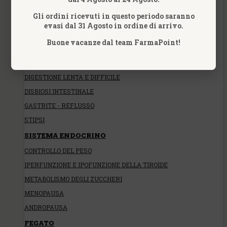
ACETONE NEI BAMBINI
Gli ordini ricevuti in questo periodo saranno
AEROFAGIA
evasi dal 31 Agosto in ordine di arrivo.
BOCCA DENTI E GENGIVE
Buone vacanze dal team FarmaPoint!
CANDIDA INTESTINALE
COLON IRRITABILE
DIGESTIONE LENTA E DIFFICILE
DISBIOSI INTESTINALE
GASTRITE - REFLUSSO
STIPSI
SISTEMA ENDOCRINO
CONTROLLO DEL PESO
IPERFUNZIONE E IPOFUNZIONE DELLA TIROIDE
METABOLISMO DEGLI ZUCCHERI
MENOPAUSA
ANDROPAUSA
FEGATO