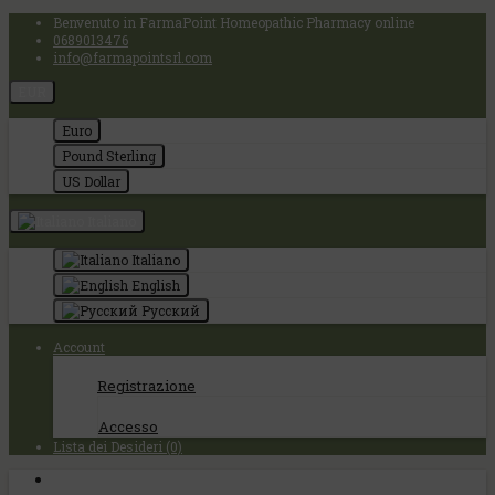
Benvenuto in FarmaPoint Homeopathic Pharmacy online
0689013476
info@farmapointsrl.com
EUR
Euro
Pound Sterling
US Dollar
Italiano
Italiano
English
Русский
Account
Registrazione
Accesso
Lista dei Desideri (0)