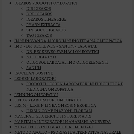
IGEAKOS PRODOTTI OMEOPATICI
DIS IGEAKOS
DRE IGEAKOS
IGEAKOS LINEA RIGE
PHARMEXTRACTA
SIN GOCCE IGEAKOS
TAO IGEAKOS
IMMUNOVANDA, MICROIMMUNOTERAPIA OMEOPATICA
IMO - DR. RECKEWEG - SANUM - LABCATAL
DR. RECKEWEG FARMACI OMEOPATICI
NUTERGIA IMO
OLIGOSOL LABCATAL IMO OLIGOELEMENTI
SANUM
ISOCLEAN BUSTINE
LEGREN LABORATORI
PRODOTTI LEGREN LABORATORI NUTRICEUTICA E
MEDICINA OMEOPATICA
LEHNING OMEOPATICI
LINDA'S LABORATORI OMEOPATICI
LUX.M - LUXSIN LINEA OMEOSINERGETICA
LUXSIN COMBINAZIONI FLOREALI
MACERATI GLICERICI E TINTURE MADRI
MAP ITALIA INTEGRATORI MAHARISHI AYURVEDA
METAGENICS INTEGRATORI ALIMENTARI
METODO APOLLO - PSORIASI L’ALTERNATIVA NATURALE