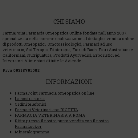
CHI SIAMO
FarmaPoint Farmacia Omeopatica Online fondata nell'anno 2007,
specializzata nella commercializzazione al dettaglio, vendita online
di prodotti Omeopatici, Omotossicologici, Farmaci ad uso
veterinario, Sat Terapia, Fitoterapia, Fiori di Bach, Fiori Australiani e
Californiani, Nutripuntura, Prodotti Ayurvedici, Erboristici ed
Integratori Alimentari di tutte le Aziende.
P.iva 09318791002
INFORMAZIONI
FarmaPoint Farmacia omeopatica on line
La nostra storia
Ordini telefonici
Farmaci Veterinari con RICETTA
FARMACIA VETERINARIA A ROMA
Ritira presso il nostro punto vendita con il nostro
FarmaLocker
Mineralogramma