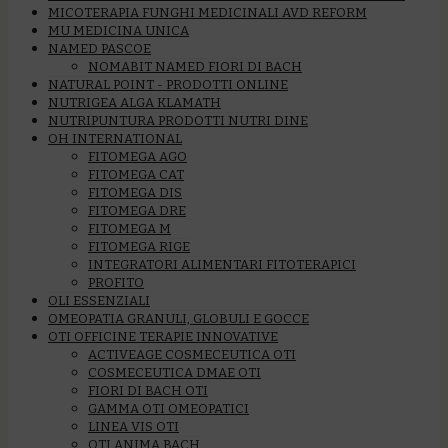
MICOTERAPIA FUNGHI MEDICINALI AVD REFORM
MU MEDICINA UNICA
NAMED PASCOE
NOMABIT NAMED FIORI DI BACH
NATURAL POINT - PRODOTTI ONLINE
NUTRIGEA ALGA KLAMATH
NUTRIPUNTURA PRODOTTI NUTRI DINE
OH INTERNATIONAL
FITOMEGA AGO
FITOMEGA CAT
FITOMEGA DIS
FITOMEGA DRE
FITOMEGA M
FITOMEGA RIGE
INTEGRATORI ALIMENTARI FITOTERAPICI
PROFITO
OLI ESSENZIALI
OMEOPATIA GRANULI, GLOBULI E GOCCE
OTI OFFICINE TERAPIE INNOVATIVE
ACTIVEAGE COSMECEUTICA OTI
COSMECEUTICA DMAE OTI
FIORI DI BACH OTI
GAMMA OTI OMEOPATICI
LINEA VIS OTI
OTI ANIMA BACH