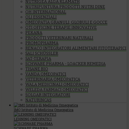
NUTRIGEA ALGA KLAMATH
NUTRIPUNTURA PRODOTTI NUTRI DINE
OH INTERNATIONAL
OLI ESSENZIALI
OMEOPATIA GRANULI, GLOBULI E GOCCE
OTI OFFICINE TERAPIE INNOVATIVE
PEKANA
PRODOTTI VETERINARI NATURALI
PROMOPHARMA
RENACO INTEGRATORI ALIMENTARI FITOTERAPICI
SALI SCHÜSSLER
SAT-TERAPIA
SCHWABE PHARMA - LOACKER REMEDIA
TISANE BIO
VANDA OMEOPATICI
VETERINARIA OMEOPATICA
WALA MEDICINALI OMEOPATICI
WELEDA FARMACI OMEOPATICI
SOLGAR INTEGRATORI
NATURINCAS
IMO Istituto di Medicina Omeopatica
LEHNING OMEOPATICI
SCHWABE PHARMA