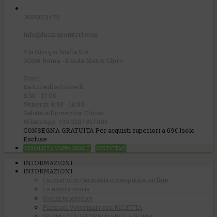
0689013476
info@farmapointsrl.com
Via Giorgio Scalia 5/A
00136 Roma - Uscita Metro Cipro
Orari:
Da Lunedi a Giovedì:
8:30 - 17.00
Venerdì: 8:30 - 14:00
Sabato e Domenica: Chiusi
WhatsApp: +39 3287927895
CONSEGNA GRATUITA Per acquisti superiori a 69€ Isole
Escluse
VISUALIZZA MAPPA GOOGLE
CONTATTACI
INFORMAZIONI
INFORMAZIONI
FarmaPoint Farmacia omeopatica on line
La nostra storia
Ordini telefonici
Farmaci Veterinari con RICETTA
FARMACIA VETERINARIA A ROMA