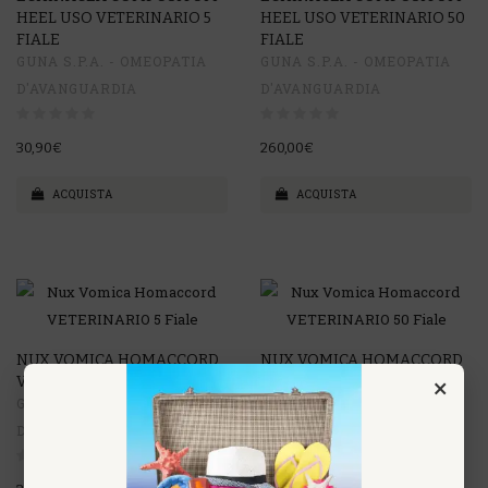
HEEL USO VETERINARIO 5
HEEL USO VETERINARIO 50
FIALE
FIALE
GUNA S.P.A. - OMEOPATIA
GUNA S.P.A. - OMEOPATIA
D'AVANGUARDIA
D'AVANGUARDIA
30,90€
260,00€
ACQUISTA
ACQUISTA
NUX VOMICA HOMACCORD
NUX VOMICA HOMACCORD
×
VETERINARIO 5 FIALE
VETERINARIO 50 FIALE
GUNA S.P.A. - OMEOPATIA
GUNA S.P.A. - OMEOPATIA
D'AVANGUARDIA
D'AVANGUARDIA