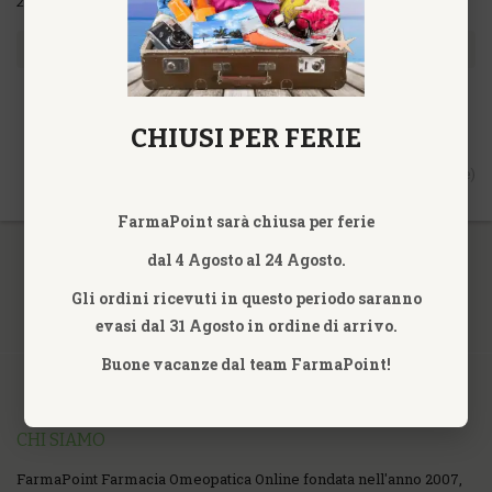
20,90€
180,00€
ACQUISTA
ACQUISTA
CHIUSI PER FERIE
Vis. da 1 a 6 di 6 (1 Pagine)
FarmaPoint sarà chiusa per ferie
dal 4 Agosto al 24 Agosto.
Gli ordini ricevuti in questo periodo saranno
evasi dal 31 Agosto in ordine di arrivo.
Buone vacanze dal team FarmaPoint!
CHI SIAMO
FarmaPoint Farmacia Omeopatica Online fondata nell'anno 2007,