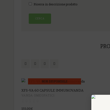
Ricerca in descrizione prodotto
PRO
NON DISPONIBILE
XFS-VA 60 CAPSULE IMMUNOVANDA
VANDA OMEOPATICI
155,00€