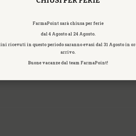
CHIUSI PER FERIE
FarmaPoint sarà chiusa per ferie
dal 4 Agosto al 24 Agosto.
dini ricevuti in questo periodo saranno evasi dal 31 Agosto in or
arrivo.
Buone vacanze dal team FarmaPoint!
ZIONI
SERVIZI CLIENTE
EXTRA