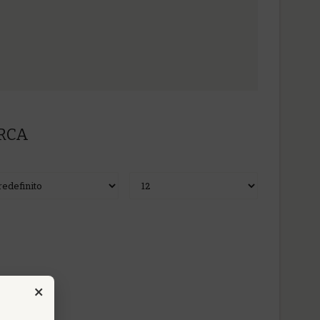
ERCA
×