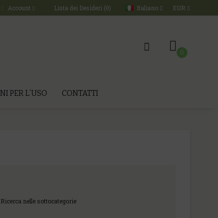
Italiano
EUR
Account
Lista dei Desideri (0)
0
NI PER L’USO
CONTATTI
Ricerca nelle sottocategorie