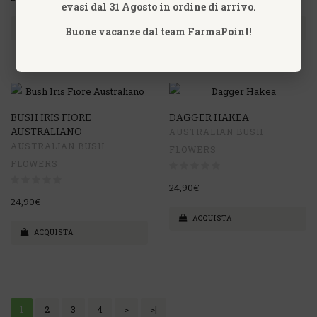
evasi dal 31 Agosto in ordine di arrivo.
ACQUISTA
ACQUISTA
Buone vacanze dal team FarmaPoint!
BUSH IRIS FIORE
DAGGER HAKEA
AUSTRALIANO
AUSTRALIAN BUSH
AUSTRALIAN BUSH
FLOWERS
FLOWERS
24,90€
24,90€
ACQUISTA
ACQUISTA
1
2
3
4
>
>|