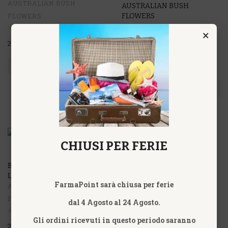
AUSTRALIAN BUSH
AUSTRALIAN BUSH
FLOWERS
FLOWERS
AUSTRALIAN BUSH
×
FLOWERS
24,90€
ACQUISTA
24,90€
ACQUISTA
CHIUSI PER FERIE
BUSH FUCHSIA - EPACRIS
BUSH GARDENIA -
LONGIFLORA
GARDENIA MEGASPERMA
FarmaPoint sarà chiusa per ferie
AUSTRALIAN BUSH
AUSTRALIAN BUSH
FLOWERS
FLOWERS
dal 4 Agosto al 24 Agosto.
Gli ordini ricevuti in questo periodo saranno
24,90€
24,90€