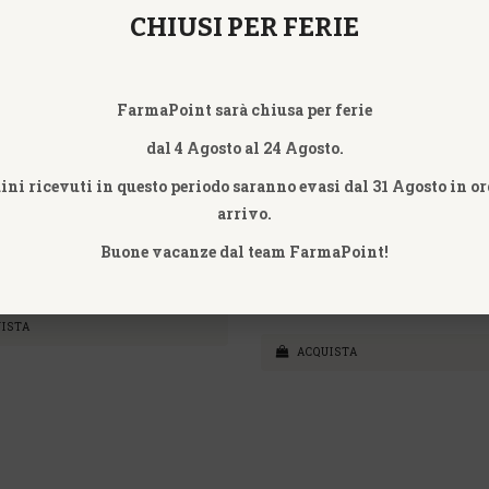
CHIUSI PER FERIE
26,00€
ISTA
ACQUISTA
FarmaPoint sarà chiusa per ferie
dal 4 Agosto al 24 Agosto.
dini ricevuti in questo periodo saranno evasi dal 31 Agosto in or
arrivo.
PLEX 250ML
BIO H COMPLEX OTI COMPOST
OTI OFFICINE TERAPIE INNOV
Buone vacanze dal team FarmaPoint!
27,90€
ISTA
ACQUISTA