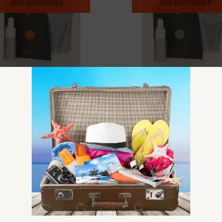
NON DISPONIBILE
NON DISPONIBILE
E COMPLEX SERUM C
ACTIVAGE COMPLEX SERUM E
ICINE TERAPIE INNOVATIVE
OTI OFFICINE TERAPIE INNOV
54,50€
ISTA
ACQUISTA
NON DISPONIBILE
NON DISPONIBILE
LEX LEGREN – COFANETTO
AV VALETUDO LEGREN
ri Legren
Laboratori Legren