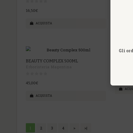
16,50€
60,00€
ACQUISTA
ACQU
Gli or
BEAUTY COMPLEX 500ML
BIO COM
Erboristeria Magentina
24,90€
45,00€
ACQU
ACQUISTA
1
2
3
4
>
>|