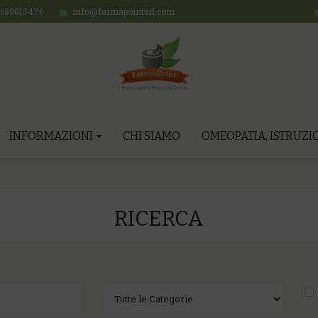
689013476
info@farmapointsrl.com
INFORMAZIONI
CHI SIAMO
OMEOPATIA, ISTRUZIO
RICERCA