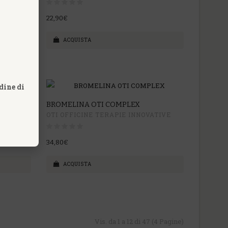
22,90€
ACQUISTA
dine di
O FIALE
BROMELINA OTI COMPLEX
ATIVE
OTI OFFICINE TERAPIE INNOVATIVE
34,80€
ACQUISTA
Vis. da 1 a 12 di 47 (4 Pagine)