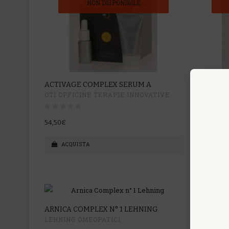
NON DISPONIBILE
ACTIVAGE COMPLEX SERUM A
ACTIVAG
OTI OFFICINE TERAPIE INNOVATIVE
OTI OFF
54,50€
54,50€
ACQUISTA
ACQU
ARNICA COMPLEX N° 1 LEHNING
AV COMP
LEHNING OMEOPATICI
Laborato