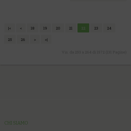
|<
<
18
19
20
21
22
23
24
25
26
>
>|
Vis. da 253 a 264 di 1572 (131 Pagine)
CHI SIAMO