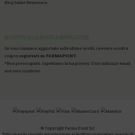
Blog Salute Benessere
ISCRIVITI ALLA NOSTRA NEWSLETTER
Se vuoi rimanere aggiornato sulle ultime novità, ricevere sconti e
coupon
registrati su FARMAPOINT
.
*
Non preoccuparti, rispettiamo la tua privacy. Il tuo indirizzo email
non sarà condiviso.
© Copyright Farma Point Srl
Tutti i marchi riportati appartengono ai legittimi proprietari; marchi di