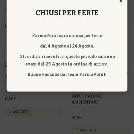
×
PharmExtracta -
Omeopiacenza
Omeopiacenza
CHIUSI PER FERIE
12,90€
14,90€
ACQUISTA
FarmaPoint sarà chiusa per ferie
ACQUISTA
dal 4 Agosto al 24 Agosto.
Gli ordini ricevuti in questo periodo saranno
evasi dal 25 Agosto in ordine di arrivo.
NON DISPONIBILE
Buone vacanze dal team FarmaPoint!
BALSAMO TAILANDESE
Erboristeria Magentina
BAOBAB 10 BUSTE
MONODOSE 5 GR –
INTEGRATORE
13,50€
ALIMENTARE
ACQUISTA
9,00€
ACQUISTA