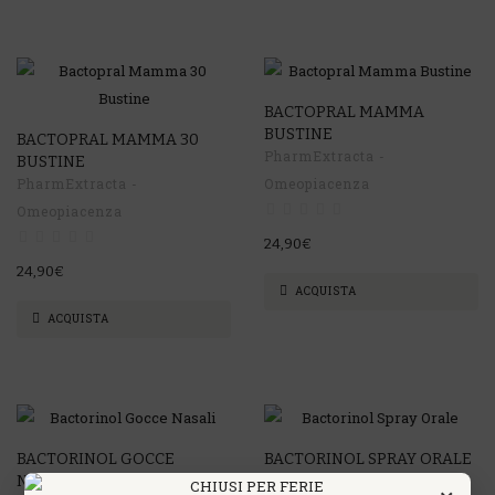
BACTOPRAL MAMMA
BUSTINE
BACTOPRAL MAMMA 30
PharmExtracta -
BUSTINE
PharmExtracta -
Omeopiacenza
Omeopiacenza
24,90€
24,90€
ACQUISTA
ACQUISTA
BACTORINOL GOCCE
BACTORINOL SPRAY ORALE
NASALI
PharmExtracta -