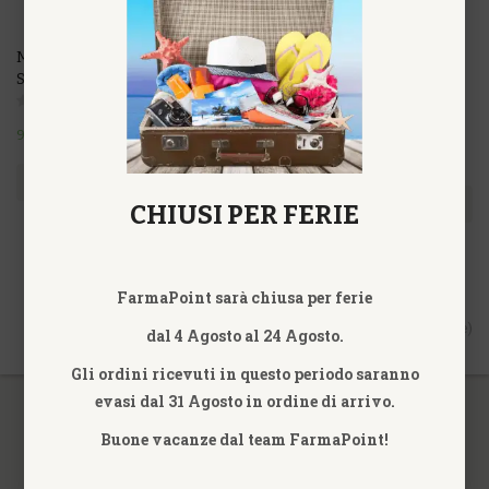
-23%
MASSIGEN MAGNESIO
MASSIGEN PRONTO
SUPERIOR 150 GR
RECUPERO ENERGIA PLUS
24 BUSTINE
9,90€
12,90€
20,90€
ACQUISTA
ACQUISTA
CHIUSI PER FERIE
FarmaPoint sarà chiusa per ferie
Vis. da 1 a 8 di 8 (1 Pagine)
dal 4 Agosto al 24 Agosto.
Gli ordini ricevuti in questo periodo saranno
evasi dal 31 Agosto in ordine di arrivo.
Buone vacanze dal team FarmaPoint!