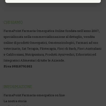
CHI SIAMO
FarmaPoint Farmacia Omeopatica Online fondata nell'anno 2007,
specializzata nella commercializzazione al dettaglio, vendita
online di prodotti Omeopatici, Omotossicologici, Farmaci ad uso
veterinario, Sat Terapia, Fitoterapia, Fiori di Bach, Fiori Australiani
e Californiani, Nutripuntura, Prodotti Ayurvedici, Erboristici ed
Integratori Alimentari di tutte le Aziende.
P.iva 09318791002
INFORMAZIONI
FarmaPoint Farmacia omeopatica on line
La nostra storia