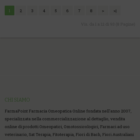
1
2
3
4
5
6
7
8
>
>|
Vis. da 1 a 12 di 93 (8 Pagine)
CHI SIAMO
FarmaPoint Farmacia Omeopatica Online fondata nell'anno 2007,
specializzata nella commercializzazione al dettaglio, vendita
online di prodotti Omeopatici, Omotossicologici, Farmaci ad uso
veterinario, Sat Terapia, Fitoterapia, Fiori di Bach, Fiori Australiani