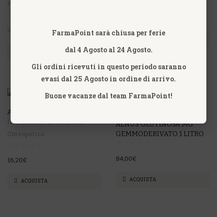
FLOWERS
19,50€
20,96€
26,20€
FarmaPoint sarà chiusa per ferie
ACQUISTA
dal 4 Agosto al 24 Agosto.
ACQUISTA
Gli ordini ricevuti in questo periodo saranno
evasi dal 25 Agosto in ordine di arrivo.
Buone vacanze dal team FarmaPoint!
ALKIMO COMPRESSE IMO
IMO Istituto di Medicina
ALNUS GLUTINOSA MG
Omeopatica
GEMMODERIVATO 1 LITRO
84,00€
16,20€
ACQUISTA
ACQUISTA