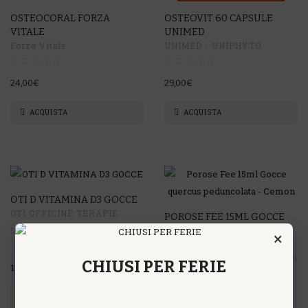
OSTEOCORAL FORZA
OSTEOVIT 60 CAPSULE
VITALE
UNIMED
Forza Vitale
UNIMED - UNIPHYTO
24,00€
29,00€
ACQUISTA
ACQUISTA
OTI D VITAMINA D3 GOCCE
OTI OFFICINE TERAPIE
POROSE FEE 15ML GOCCE
INNOVATIVE
QUERCUS PEDUNCOLATA -
×
CEMON
Cemon - Farmaci Omeopatici
CHIUSI PER FERIE
18,30€
25,00€
ACQUISTA