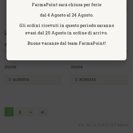
FarmaPoint sarà chiusa per ferie
ACQUISTA
dal 4 Agosto al 24 Agosto.
Gli ordini ricevuti in questo periodo saranno
evasi dal 25 Agosto in ordine di arrivo.
NON DISPONIBILE
Buone vacanze dal team FarmaPoint!
RAME CATALITIC CEMON
SILICIO CATALITIC CEMON
Cemon - Farmaci Omeopatici
Cemon - Farmaci Omeopatici
20,00€
20,00€
ACQUISTA
ACQUISTA
1
2
>
>|
Vis. da 1 a 12 di 13 (2 Pagine)