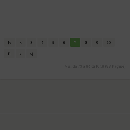
|<
<
3
4
5
6
7
8
9
10
11
>
>|
Vis. da 73 a 84 di 1048 (88 Pagine)