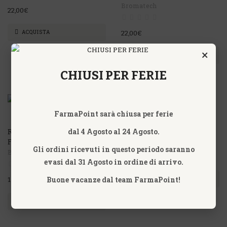
Bromatech
22,00€
ACQUISTA
22,00€
×
ACQUISTA
CHIUSI PER FERIE
FarmaPoint sarà chiusa per ferie
ROTANELLE BROMATEC
Bromatech
dal 4 Agosto al 24 Agosto.
RAMNOSELLE 30 CAPSULE
FERMENTI LATTICI
Gli ordini ricevuti in questo periodo saranno
Bromatech
12,00€
evasi dal 31 Agosto in ordine di arrivo.
Buone vacanze dal team FarmaPoint!
ACQUISTA
17,50€
ACQUISTA