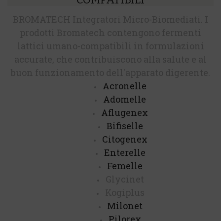
BROMATECH Integratori Micro-Biomediati. I
prodotti Bromatech contengono fermenti
lattici umano-compatibili in formulazioni
accurate, che contribuiscono alla salute e al
buon funzionamento dell'apparato digerente.
PRODOTTI
Acronelle
DISPONIBILI
Adomelle
Aflugenex
Bifiselle
Citogenex
Enterelle
Femelle
Glycinet
Kogiplus
Milonet
Pilorex