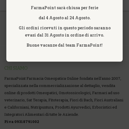
FarmaPoint sarà chiusa per ferie
dal 4 Agosto al 24 Agosto.
Gli ordini ricevuti in questo periodo saranno
evasi dal 31 Agosto in ordine di arrivo.
Buone vacanze dal team FarmaPoint!
CHI SIAMO
FarmaPoint Farmacia Omeopatica Online fondata nell'anno 2007,
specializzata nella commercializzazione al dettaglio, vendita
online di prodotti Omeopatici, Omotossicologici, Farmaci ad uso
veterinario, Sat Terapia, Fitoterapia, Fiori di Bach, Fiori Australiani
e Californiani, Nutripuntura, Prodotti Ayurvedici, Erboristici ed
Integratori Alimentari di tutte le Aziende.
P.iva 09318791002