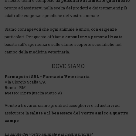
Il nostro team è composto da
personale altamente qualificato
,
pronto ad assistervi nella scelta dei prodotti e dei trattamenti più
adatti alle esigenze specifiche del vostro animale.
Siamo consapevoli che ogni animale è unico, con esigenze
particolari. Per questo offriamo
consulenza personalizzata
basata sull'esperienza e sulle ultime scoperte scientifiche nel
campo della medicina veterinaria.
DOVE SIAMO
Farmapoint SRL - Farmacia Veterinaria
Via Giorgio Scalia 5/A
Roma
-
RM
Metro: Cipro
(uscita Metro A)
Venite a trovarci: siamo pronti ad accogliervi e ad aiutarvi ad
assicurare la
salute e il benessere del vostro amico a quattro
zampe
.
La salute del vostro animale è la nostra priorità!