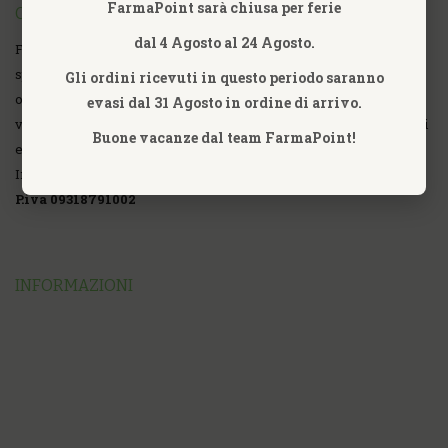
FarmaPoint sarà chiusa per ferie
CHI SIAMO
dal 4 Agosto al 24 Agosto.
FarmaPoint Farmacia Omeopatica Online fondata nell'anno 2007,
specializzata nella commercializzazione al dettaglio, vendita
Gli ordini ricevuti in questo periodo saranno
online di prodotti Omeopatici, Omotossicologici, Farmaci ad uso
evasi dal 31 Agosto in ordine di arrivo.
veterinario, Sat Terapia, Fitoterapia, Fiori di Bach, Fiori Australiani
Buone vacanze dal team FarmaPoint!
e Californiani, Nutripuntura, Prodotti Ayurvedici, Erboristici ed
Integratori Alimentari di tutte le Aziende.
P.iva 09318791002
INFORMAZIONI