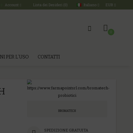
Italiano
EUR
Account
Lista dei Desideri (0)
0
NI PER L’USO
CONTATTI
H
BROMATECH
SPEDIZIONE GRATUITA