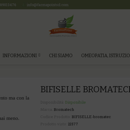
689013476
info@farmapointsrl.com
INFORMAZIONI
CHI SIAMO
OMEOPATIA, ISTRUZIO
BIFISELLE BROMATEC
ento ma con la
Disponibilità:
Disponibile
Marca:
Bromatech
Codice Prodotto:
BIFISELLE-bromatec
mai meno.
Prodotto visto:
21577