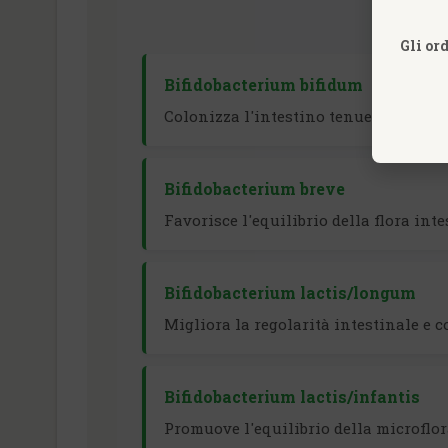
Gli or
Bifidobacterium bifidum
Colonizza l'intestino tenue e il colon
Bifidobacterium breve
Favorisce l'equilibrio della flora int
Bifidobacterium lactis/longum
Migliora la regolarità intestinale e 
Bifidobacterium lactis/infantis
Promuove l'equilibrio della microflor