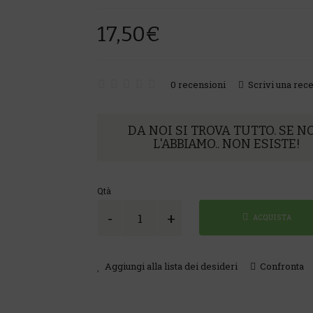
17,50€
0 recensioni
Scrivi una rec
DA NOI SI TROVA TUTTO. SE N
L'ABBIAMO.. NON ESISTE!
Qtà
ACQUISTA
SOLGAR ABC DOPHILUS
SOLGAR - NUTRACEUTICI
Aggiungi alla lista dei desideri
Confronta
25,00€
ACQUISTA