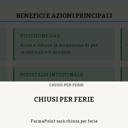
BENEFICI E AZIONI PRINCIPALI
RIDUZIONE GAS
Aiuta a ridurre la formazione di gas
intestinali e il gonfiore
PERISTALSI INTESTINALE
Stimola i movimenti peristaltici e
previene la stitichezza
CHIUSI PER FERIE
COMPOSIZIONE - FERMENTI LATTICI VIVI
FarmaPoint sarà chiusa per ferie