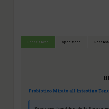
Descrizione
Specifiche
Recensio
B
Probiotico Mirato all'Intestino Ten
Favorisce l'equilibrio della flora inte