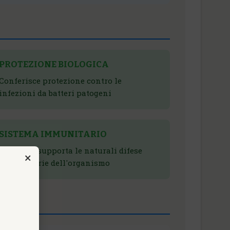
PROTEZIONE BIOLOGICA
Conferisce protezione contro le
infezioni da batteri patogeni
SISTEMA IMMUNITARIO
Stimola e supporta le naturali difese
×
immunitarie dell'organismo