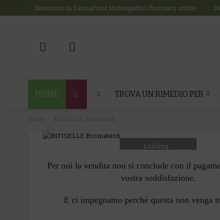
Benvenuto in FarmaPoint Homeopathic Pharmacy online
0
HOME
TROVA UN RIMEDIO PER
Home
BIFISELLE Bromatech
Loading...
Per noi la vendita non si conclude con il pagam
vostra soddisfazione.
E ci impegnamo perché questa non venga 