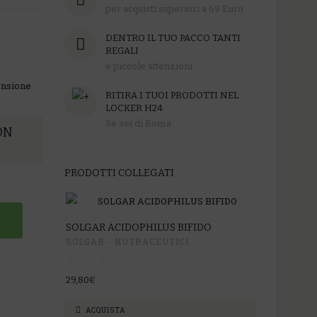
per acquisti superiori a 69 Euro
DENTRO IL TUO PACCO TANTI
REGALI
e piccole attenzioni
ensione
RITIRA I TUOI PRODOTTI NEL
LOCKER H24
Se sei di Roma
ON
PRODOTTI COLLEGATI
SOLGAR ACIDOPHILUS BIFIDO
SOLGAR BIO
SOLGAR - NUTRACEUTICI
SOLGAR - N
29,80€
42,00€
ACQUISTA
ACQUISTA