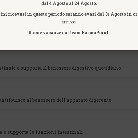
dal 4 Agosto al 24 Agosto.
MISCELA SPECIFICA DI BIFIDOBATTERI
dini ricevuti in questo periodo saranno evasi dal 31 Agosto in or
arrivo.
Buone vacanze dal team FarmaPoint!
, supporta la digestione e rafforza la barriera intestinale
estinale e supporta il benessere digestivo quotidiano
contribuisce al benessere dell'apparato digerente
a e supporta le funzioni intestinali