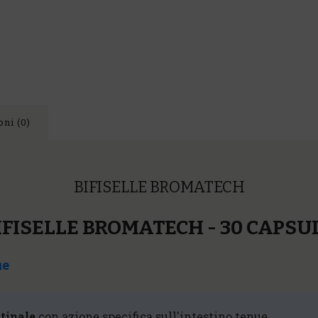
ni (0)
BIFISELLE BROMATECH
IFISELLE BROMATECH - 30 CAPSU
ue
stinale
con azione specifica sull'intestino tenue.