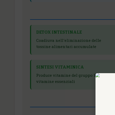
DETOX INTESTINALE
Coadiuva nell'eliminazione delle
tossine alimentari accumulate
SINTESI VITAMINICA
Produce vitamine del gruppo B e altre
vitamine essenziali