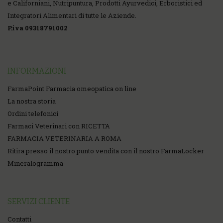
e Californiani, Nutripuntura, Prodotti Ayurvedici, Erboristici ed
Integratori Alimentari di tutte le Aziende.
P.iva 09318791002
INFORMAZIONI
FarmaPoint Farmacia omeopatica on line
La nostra storia
Ordini telefonici
Farmaci Veterinari con RICETTA
FARMACIA VETERINARIA A ROMA
Ritira presso il nostro punto vendita con il nostro FarmaLocker
Mineralogramma
SERVIZI CLIENTE
Contatti