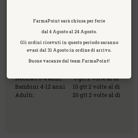
linfoghiandole indurite ed adenopatia
Solanum lycopersicum 9-12-30-60 DH
è
d’aiuto in caso di debolezza,
FarmaPoint sarà chiusa per ferie
ipersensibilità alla luce, ai suoni ed al
dal 4 Agosto al 24 Agosto.
tatto, spasmofilia, tachicardia e
sonnolenza con difficoltà a dormire e
Gli ordini ricevuti in questo periodo saranno
sonno agitato.
evasi dal 31 Agosto in ordine di arrivo.
Buone vacanze dal team FarmaPoint!
Neonati 0-4 anni:
5 gtt 2 volte al dì
Bambini 4-12 anni
10 gtt 2 volte al dì
Adulti:
20 gtt 2 volte al dì