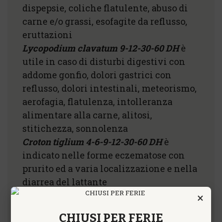
dispepsie, coliche flatulente, abuso di
carne e/o grassi, esofagite da reflusso,
eruttazioni
Lycopodium clavatum 9-12-30-60 DH
è
utile in caso di disturbi digestivi con
addome gonfio, dolori gastrici con
reflusso, dolori intestinali, meteorismo,
aerofagia, flatulenza, intolleranza
alimentare alla carne, alitosi,
stitichezza, sonnolenza
Croton tiglium 4-6-9-12-30-60 DH
è
indicato nelle forme eczematose con
prurito ed a varia localizzazione e nella
diarrea del lattante
Baryta iodata 9-12-30-60 DH
è utile in
×
caso di linfatismo, ghiandole e
CHIUSI PER FERIE