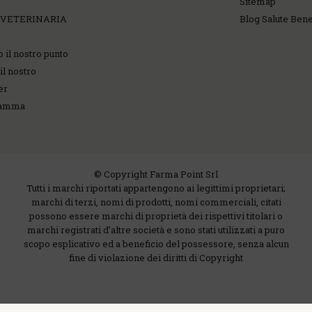
Sitemap
 VETERINARIA
Blog Salute Ben
o il nostro punto
il nostro
er
ramma
© Copyright Farma Point Srl
Tutti i marchi riportati appartengono ai legittimi proprietari;
marchi di terzi, nomi di prodotti, nomi commerciali, citati
possono essere marchi di proprietà dei rispettivi titolari o
marchi registrati d’altre società e sono stati utilizzati a puro
scopo esplicativo ed a beneficio del possessore, senza alcun
fine di violazione dei diritti di Copyright