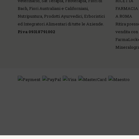
veterinario, Sat Terapia, Fitoterapia, Fiori di
RICETTA
Bach, Fiori Australiani e Californiani,
FARMACIA
Nutripuntura, Prodotti Ayurvedici, Erboristici
A ROMA
ed Integratori Alimentari di tutte le Aziende.
Ritira press
P.iva 09318791002
vendita con 
FarmaLock
Mineralog