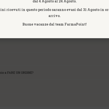
dal 4 Agosto al 24 Agosto.
dini ricevuti in questo periodo saranno evasi dal 31 Agosto in or
possibilità di farti recapitare il pacco presso il tuo ufficio? Il corriere
arrivo.
 non sia sicuro della presenza in casa di qualcuno valuta anche questa opz
Buone vacanze dal team FarmaPoint!
uno stesso ordine siano presenti prodotti disponibili in pronta consegna a
on immediatamente disponibili.
ccio a FARE UN ORDINE?