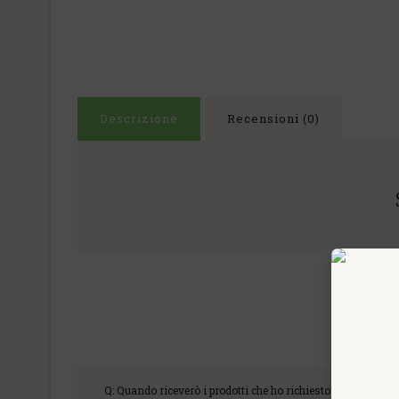
Descrizione
Recensioni (0)
Q: Quando riceverò i prodotti che ho richiesto?