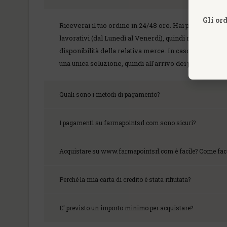
Gli or
Riceverai il tuo ordine in 24/48 ore. Hai pensato alla 
lavorativi (dal Lunedì al Venerdì), quindi nel caso tu
disponibilità della relativa merce. In caso in cui in 
una unica soluzione, quindi all'arrivo dei prodotti n
Quali sono i metodi di pagamento?
I pagamenti su farmapointsrl.com sono sicuri?
Acquistare su www.farmapointsrl.com è facile? Come fa
Perché la mia carta di credito è stata rifiutata?
E' previsto un importo minimo per acquistare?