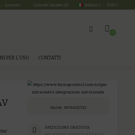
Italiano
EUR
Account
Lista dei Desideri (0)
0
NI PER L’USO
CONTATTI
AV
SOLGAR - NUTRACEUTICI
SPEDIZIONE GRATUITA
TAV
per acquisti superiori a 69 Euro