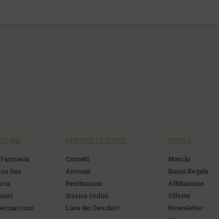
ZIONI
SERVIZI CLIENTE
EXTRA
 Farmacia
Contatti
Marchi
on line
Account
Buoni Regalo
oria
Restituzioni
Affiliazione
onici
Storico Ordini
Offerte
erinari con
Lista dei Desideri
Newsletter