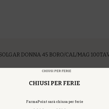
SOLGAR DONNA 45 BORO/CAL/MAG 100TA
CHIUSI PER FERIE
FAQ - RISPOSTE A DOMANDE FREQUENTI
FarmaPoint sarà chiusa per ferie