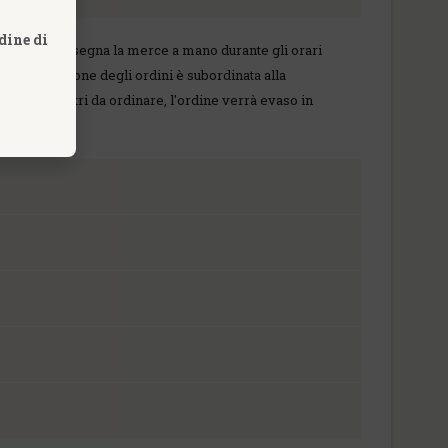
dine di
 espresso ti consegna la merce a mano durante gli orari
ione. L'evasione degli ordini è subordinata alla
ssieme ad altri da ordinare, l'ordine verrà evaso in