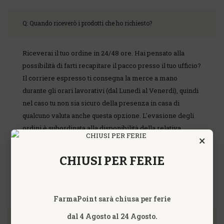
Q: Quando riceverò i prodotti che ho richiesto?
Riceverai il tuo ordine in 24/48 ore. Hai pensato alla
possibilità di farti recapitare il pacco presso il tuo ufficio?
Il corriere espresso ti consegna la merce a mano
durante gli orari lavorativi (dal Lunedì al Venerdì), quindi
nel caso tu non sia sicuro della presenza in casa di
qualcuno valuta anche questa opzione. L'evasione degli
ordini è subordinata alla disponibilità della relativa
×
merce. In caso in cui in uno stesso ordine siano presenti
prodotti disponibili in pronta consegna assieme ad altri
CHIUSI PER FERIE
da ordinare, l'ordine verrà evaso in una unica soluzione,
quindi all'arrivo dei prodotti non immediatamente
disponibili.
FarmaPoint sarà chiusa per ferie
dal 4 Agosto al 24 Agosto.
Quali sono i metodi di pagamento?