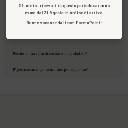
Gli ordini ricevuti in questo periodo saranno
evasi dal 31 Agosto in ordine di arrivo.
I pagamenti su farmapointsrl.com sono sicuri?
Buone vacanze dal team FarmaPoint!
Acquistare su www.farmapointsrl.com è facile? Come faccio a
FARE UN ORDINE?
Perché la mia carta di credito è stata rifiutata?
E' previsto un importo minimo per acquistare?