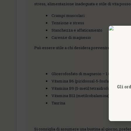
stress, alimentazione inadeguata e stile di vita poss
Crampi muscolari
Tensione e stress
Stanchezza e affaticamento
Carenze di magnesio
Può essere utile a chi desidera prevenire carenze d
Glicerofosfato di magnesio – 1.800 mg per 
Vitamina B6 (piridossal-5-fosfato)
Gli or
Vitamina B9 (5-metil tetraidrofolato)
Vitamina B12 (metilcobalamina)
Taurina
Si consiglia di assumere una bustina al giorno, pref