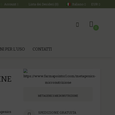
Italiano
EUR
Account
Lista dei Desideri (0)
0
NI PER L’USO
CONTATTI
INE
METAGENICS MICRONUTRIZIONE
genics
SPEDIZIONE GRATUITA