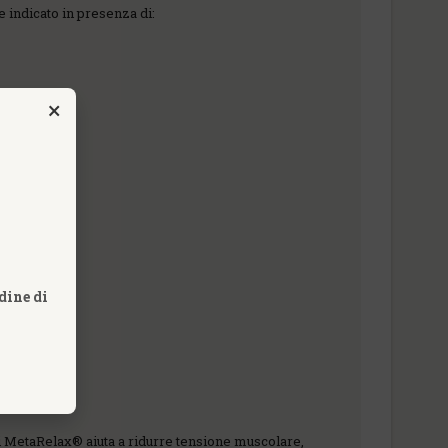
e indicato in presenza di:
×
dine di
di MetaRelax® aiuta a ridurre tensione muscolare,