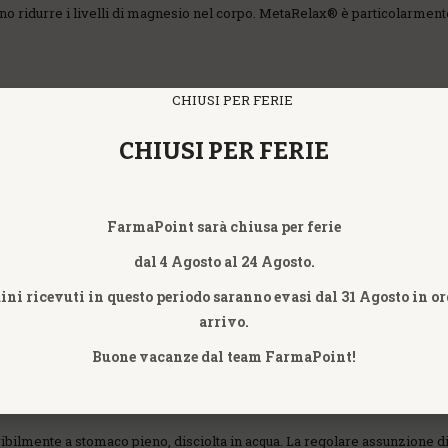
ono ridurre i livelli di magnesio nel corpo. MetaRelax® è particolarment
CHIUSI PER FERIE
i magnesio o migliorare il proprio benessere muscolare e nervoso.
INGREDIENTI PRINCIPALI DI METARELAX
FarmaPoint sarà chiusa per ferie
bustina
dal 4 Agosto al 24 Agosto.
dini ricevuti in questo periodo saranno evasi dal 31 Agosto in or
arrivo.
Buone vacanze dal team FarmaPoint!
MODALITÀ D’USO
eribilmente a stomaco pieno, disciolta in acqua. La regolare assunzione 