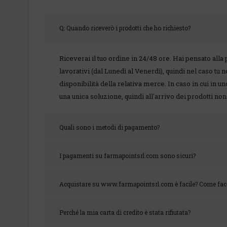
Q: Quando riceverò i prodotti che ho richiesto?
Riceverai il tuo ordine in 24/48 ore. Hai pensato alla 
lavorativi (dal Lunedì al Venerdì), quindi nel caso tu
disponibilità della relativa merce. In caso in cui in 
una unica soluzione, quindi all'arrivo dei prodotti n
Quali sono i metodi di pagamento?
I pagamenti su farmapointsrl.com sono sicuri?
Acquistare su www.farmapointsrl.com è facile? Come fa
Perché la mia carta di credito è stata rifiutata?