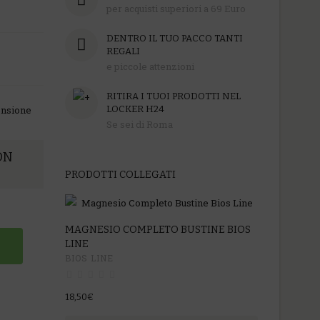
per acquisti superiori a 69 Euro
DENTRO IL TUO PACCO TANTI
REGALI
e piccole attenzioni
RITIRA I TUOI PRODOTTI NEL
ensione
LOCKER H24
Se sei di Roma
ON
PRODOTTI COLLEGATI
MAGNESIO COMPLETO BUSTINE BIOS
ERGYMAG L
LINE
IMO Istituto
IO
BIOS LINE
O APOLLO -
26,20€
18,50€
ACQUISTA