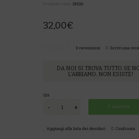
Prodotto visto:
18320
32,00€
0 recensioni
Scrivi una rec
DA NOI SI TROVA TUTTO. SE N
L'ABBIAMO.. NON ESISTE!
Qtà
LOZIONE INTENSIVA CUO
ACQUISTA
CAPELLUTO 50 ML METOD
PSORIASI
Aggiungi alla lista dei desideri
Confronta
39,50€