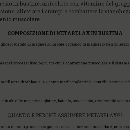
sio in bustine, arricchito con vitamine del gruppo
nsione, alleviare i crampi e combattere la stanchezz
amento muscolare.
COMPOSIZIONE DI METARELAX IN BUSTINA
 glicerofosfato di magnesio, un sale organico di magnesio ben tollerato
rosi processi fisiologici, tra cui la contrazione muscolare e il sistema 
-metil tetraidrofolato e B12 come metilcobalamina), contribuiscono a ri
e in altre forme, senza glutine, lattosio, uova e soia, rendendolo adatto
QUANDO E PERCHÉ ASSUMERE METARELAX®?
ento di molti processi organici, tra cui la funzione muscolare, nervosa 