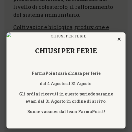
livello di colesterolo, il rafforzamento
del sistema immunitario.
Coltivazione biologica, produzione e
lavorazione tedesca.
×
Formato
CHIUSI PER FERIE
Confezione da: 93 capsule dal
peso netto di 450mg per capsula
FarmaPoint sarà chiusa per ferie
Ingredienti:
dal 4 Agosto al 31 Agosto.
Lentinus edodes L. 100%
frutto
Gli ordini ricevuti in questo periodo saranno
intero accuratamente essiccato,
evasi dal 31 Agosto in ordine di arrivo.
macinato interamente in polvere.
Buone vacanze dal team FarmaPoint!
Capsula di cellulosa vegetale.