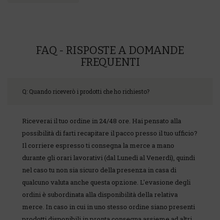
FAQ - RISPOSTE A DOMANDE
FREQUENTI
Q: Quando riceverò i prodotti che ho richiesto?
Riceverai il tuo ordine in 24/48 ore. Hai pensato alla
possibilità di farti recapitare il pacco presso il tuo ufficio?
Il corriere espresso ti consegna la merce a mano
durante gli orari lavorativi (dal Lunedì al Venerdì), quindi
nel caso tu non sia sicuro della presenza in casa di
qualcuno valuta anche questa opzione. L'evasione degli
ordini è subordinata alla disponibilità della relativa
merce. In caso in cui in uno stesso ordine siano presenti
prodotti disponibili in pronta consegna assieme ad altri