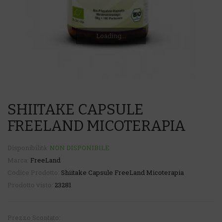
Loading...
SHIITAKE CAPSULE
FREELAND MICOTERAPIA
Disponibilità:
NON DISPONIBILE
Marca:
FreeLand
Codice Prodotto:
Shiitake Capsule FreeLand Micoterapia
Prodotto visto:
23281
Prezzo Scontato: