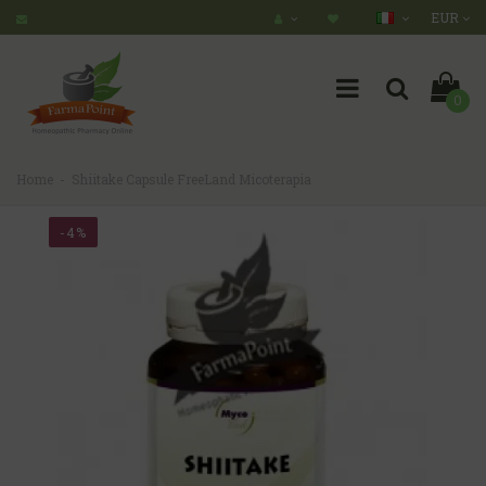
EUR
0
Home
Shiitake Capsule FreeLand Micoterapia
-4%