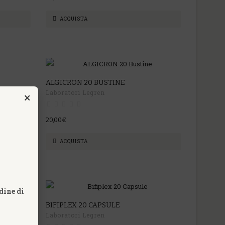
ACQUISTA
ALGICRON 20 BUSTINE
Laboratori Legren
×
20,00€
ACQUISTA
dine di
BIFIPLEX 20 CAPSULE
Laboratori Legren