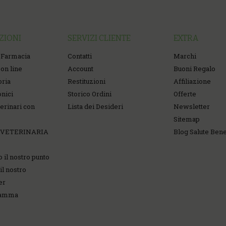
ZIONI
SERVIZI CLIENTE
EXTRA
 Farmacia
Contatti
Marchi
on line
Account
Buoni Regalo
oria
Restituzioni
Affiliazione
onici
Storico Ordini
Offerte
erinari con
Lista dei Desideri
Newsletter
Sitemap
 VETERINARIA
Blog Salute Ben
o il nostro punto
il nostro
er
ramma