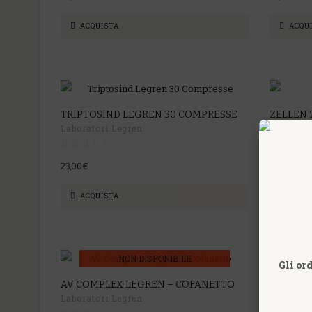
ACQUISTA
ACQU
TRIPTOSIND LEGREN 30 COMPRESSE
ZELLEN 
Laboratori Legren
Laborato
23,00€
21,00€
ACQUISTA
ACQU
NON DISPONIBILE
Gli or
AV COMPLEX LEGREN – COFANETTO
Laboratori Legren
AV CONF