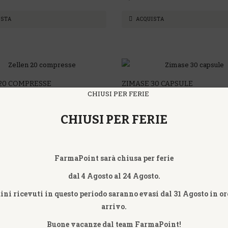
ISTA
ACQUISTA
20 COMPRESSE
ZIMASE 30 CAPSULE
ri Legren
Laboratori Legren
CHIUSI PER FERIE
19,60€
ISTA
ACQUISTA
FarmaPoint sarà chiusa per ferie
dal 4 Agosto al 24 Agosto.
NON DISPONIBILE
dini ricevuti in questo periodo saranno evasi dal 31 Agosto in or
arrivo.
AV VALETUDO LEGREN
Laboratori Legren
IDENTIA 2 TUBI GRANULI
Buone vacanze dal team FarmaPoint!