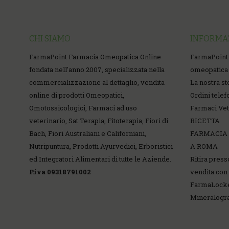
CHI SIAMO
INFORMA
FarmaPoint Farmacia Omeopatica Online
FarmaPoint
fondata nell'anno 2007, specializzata nella
omeopatica 
commercializzazione al dettaglio, vendita
La nostra st
online di prodotti Omeopatici,
Ordini telef
Omotossicologici, Farmaci ad uso
Farmaci Vet
veterinario, Sat Terapia, Fitoterapia, Fiori di
RICETTA
Bach, Fiori Australiani e Californiani,
FARMACIA
Nutripuntura, Prodotti Ayurvedici, Erboristici
A ROMA
ed Integratori Alimentari di tutte le Aziende.
Ritira press
P.iva 09318791002
vendita con 
FarmaLock
Mineralog