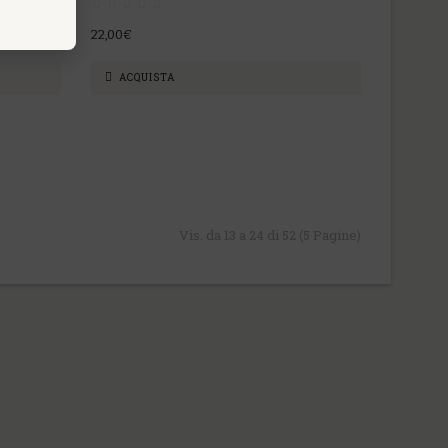
22,00€
ACQUISTA
Vis. da 13 a 24 di 52 (5 Pagine)