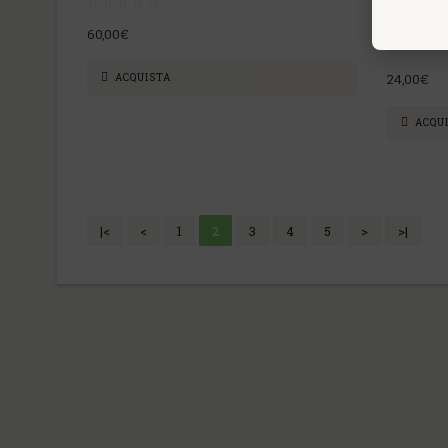
LEGREN
Laborato
60,00€
ACQUISTA
24,00€
ACQU
|<
<
1
2
3
4
5
>
>|