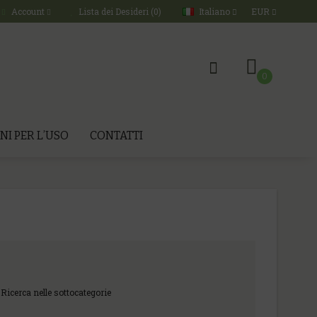
Italiano
EUR
Account
Lista dei Desideri (0)
0
NI PER L’USO
CONTATTI
Ricerca nelle sottocategorie